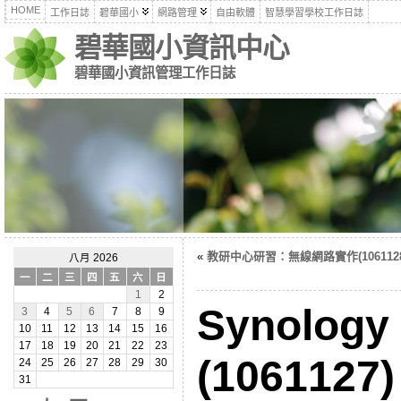
HOME
工作日誌
碧華國小
網路管理
自由軟體
智慧學習學校工作日誌
碧華國小資訊中心
碧華國小資訊管理工作日誌
«
教研中心研習：無線網路實作(1061128
八月 2026
一
二
三
四
五
六
日
1
2
Synolog
3
4
5
6
7
8
9
10
11
12
13
14
15
16
17
18
19
20
21
22
23
(1061127)
24
25
26
27
28
29
30
31