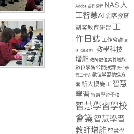
人
NAS
Adobe 系列課程
工智慧AI
創客教育
工
創客教育研習
作日誌
工作會議
廣
教學科技
達《游於智》
增能
教師數位素養增能
數位學習公開授課
數位學
數位學習精進方
習工作坊
智慧
新大樓施工
案
學習
智慧學習學校
智慧學習學校
會議
智慧學習
教師增能
智慧學