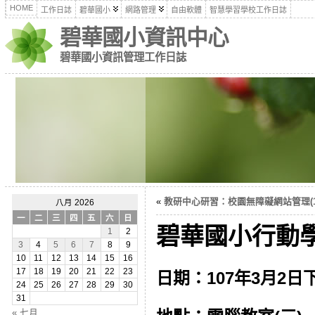
HOME
工作日誌
碧華國小
網路管理
自由軟體
智慧學習學校工作日誌
碧華國小資訊中心
碧華國小資訊管理工作日誌
«
教研中心研習：校園無障礙網站管理(107
八月 2026
一
二
三
四
五
六
日
碧華國小行動學
1
2
3
4
5
6
7
8
9
10
11
12
13
14
15
16
17
18
19
20
21
22
23
日期：107年3月2日下午 
24
25
26
27
28
29
30
31
« 七月