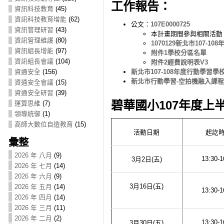
工作報告：
資訊科技教育
(45)
資訊科技教育增能
(62)
公文：
107E0000725
資訊管理研習
(43)
本計畫期間參與相關活動
資訊管理維護
(80)
1070129新北市107-
資訊組長增能
(97)
附件1學校分區名單
資訊組長會議
(104)
附件2經費說明表V3
新北市107-108年度行動學習學校
資通安全
(156)
新北市行動學習-空拍機融入課程研習(
資通安全會議
(15)
資通安全研習
(39)
碧華國小107年度
運算思維
(7)
領導統御
(1)
高師大數位自造教育
(15)
活動日期
起訖
彙整
2026 年 八月
(9)
13:30-1
3月2日(五)
2026 年 七月
(14)
2026 年 六月
(9)
3月16日(五)
2026 年 五月
(14)
13:30-1
2026 年 四月
(14)
2026 年 三月
(11)
2026 年 二月
(2)
13:30-1
3月30日(五)