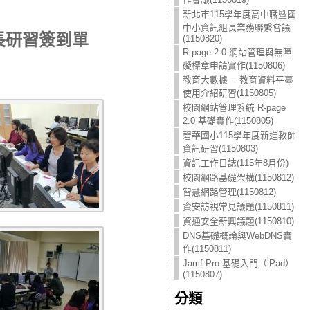
新北市115學年度高中職暨國
中小資訊組長業務聯繫會議
成長研習簽到單
(1150820)
R-page 2.0 網站管理與無障
礙標章申請實作(1150806)
教育大數據－ 教育資料平臺
使用介紹研習(1150805)
校園網站管理系統 R-page
2.0 基礎實作(1150805)
碧華國小115學年度新進教師
資訊研習(1150803)
資訊工作日誌(115年8月份)
校園網路基礎架構(1150812)
智慧網路管理(1150812)
資安訪視常見議題(1150811)
資通安全新興議題(1150810)
DNS基礎概論與WebDNS實
作(1150811)
Jamf Pro 基礎入門（iPad）
(1150807)
分類