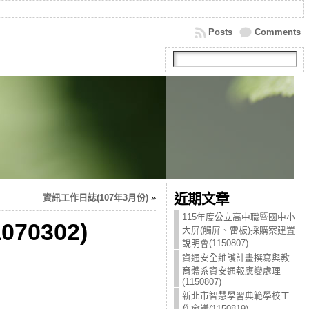
Posts
Comments
近期文章
資訊工作日誌(107年3月份)
»
115年度公立高中職暨國中小
0302)
大屏(觸屏、雷板)採購案建置
說明會(1150807)
資通安全維護計畫撰寫與教
育體系資安通報應變處理
(1150807)
新北市智慧學習典範學校工
作會議(1150819)