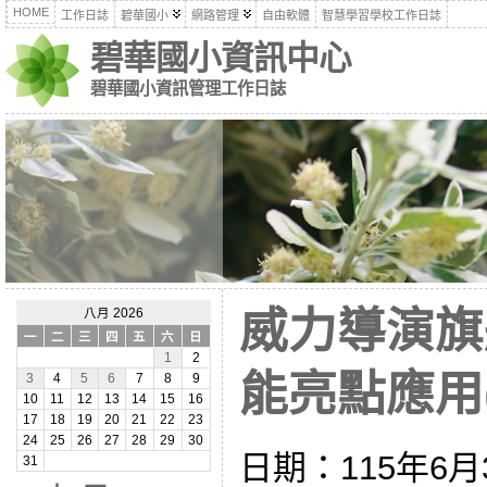
HOME
工作日誌
碧華國小
網路管理
自由軟體
智慧學習學校工作日誌
碧華國小資訊中心
碧華國小資訊管理工作日誌
威力導演旗艦
八月 2026
一
二
三
四
五
六
日
1
2
能亮點應用(1
3
4
5
6
7
8
9
10
11
12
13
14
15
16
17
18
19
20
21
22
23
24
25
26
27
28
29
30
日期：115年6月3
31