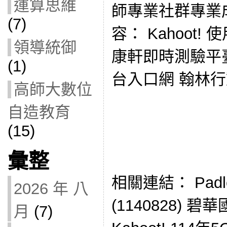
運算思維
師專業社群專業
(7)
容： Kahoot! 
領導統御
康軒即時測驗平
(1)
台入口網 翰林
高師大數位
自造教育
(15)
彙整
相關連結： Pad
2026 年 八
(1140828) 
月
(7)