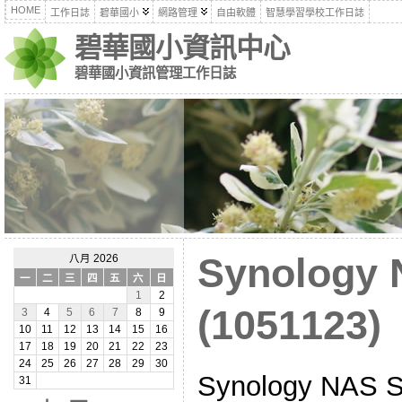
HOME
工作日誌
碧華國小
網路管理
自由軟體
智慧學習學校工作日誌
碧華國小資訊中心
碧華國小資訊管理工作日誌
Synolog
八月 2026
一
二
三
四
五
六
日
1
2
(1051123)
3
4
5
6
7
8
9
10
11
12
13
14
15
16
17
18
19
20
21
22
23
24
25
26
27
28
29
30
Synology NA
31