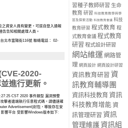
習種子教師研習
生命
教育
研習
科技教育教學與學
科技
習及探索活動
科技教育會議
人員。若貴 單位之資安人員有變更，可逕自登入通報
程式教育
程
教育研習
助將此通告告知相關處理人員。
程式教育
式教育會議
市富陽街116號 聯絡電話： 02-
研習
程式設計研習
網站維運
網路管
理
網頁設計
網頁設計研習
VE-2020-
資
資訊教育研習
認並進行更新。
訊教育輔導團
資訊
資訊科技教育
7:25 CST 2020 事件類型 漏洞預警
6898)，允許攻擊者遠端執行任意程式碼，請儘速確
科技教育增能
資
er Advertisement)封包，導致存在安
影響平台 受影響Windows版本如下:
資訊
訊管理研習
資訊組
管理維護