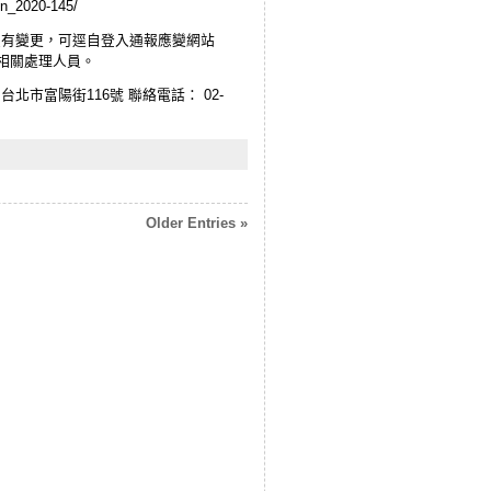
ion_2020-145/
位之資安人員有變更，可逕自登入通報應變網站
告知相關處理人員。
市富陽街116號 聯絡電話： 02-
Older Entries »