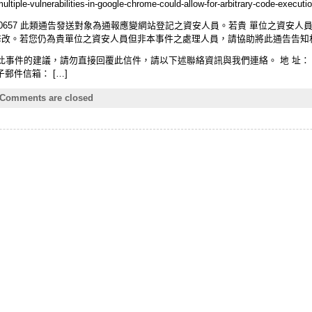
multiple-vulnerabilities-in-google-chrome-could-allow-for-arbitrary-code-execut
om.tw/news/140657 此類通告發送對象為通報應變網站登記之資安人員。若貴 單
.gov.tw）進行修改。若您仍為貴單位之資安人員但非本事件之處理人員，請協助將此通告
件的建議，請勿直接回覆此信件，請以下述聯絡資訊與我們連絡。 地 址： 台北
 電子郵件信箱： […]
Comments are closed