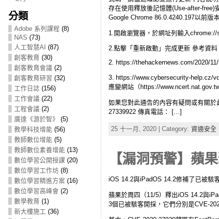
存在使用釋放後記憶體(Use-after-
分類
Google Chrome 86.0.4240.1
Adobe 系列課程
(8)
1.開啟瀏覽器，於網址列輸入chrome://
NAS
(73)
人工智慧AI
(87)
2.點擊「重新啟動」完成更新 參考資料 1. https://c
創客教育
(30)
2. https://thehackernews.com/2020/11
創客教育會議
(2)
3. https://www.cybersecu
創客教育研習
(32)
應變網站（https://www.ncer
工作日誌
(156)
工作會議
(22)
如果您對此通告的內容有疑問或有關於此事
工程會議
(2)
27339922 傳真電話： […]
廣達《游於智》
(5)
25 十一月, 2020 | Category:
資通安全
教學科技增能
(56)
教師數位增能
(5)
教師數位素養增能
(13)
【漏洞預警】蘋果釋
數位學習公開授課
(20)
數位學習工作坊
(8)
iOS 14.2與iPadOS 14.2修補了已被駭客開
數位學習精進方案
(16)
數位學習高峰會
(2)
蘋果於周四（11/5）釋出iOS 14.
數學教育
(1)
3個已被駭客開採，它們分別是CVE-2020-2793
新大樓施工
(36)