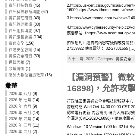
2.https://us-cert.cisa.gov/ncas/curren
資訊科技教育
(45)
16009https://www.ithome.com.tw/news
資訊科技教育增能
(62)
資訊管理研習
(43)
3.https://www.ithome.com.tw/news/14
資訊管理維護
(80)
4.https://www.cybersecur
資訊組長增能
(97)
應變網站（https://www.ncer
資訊組長會議
(104)
如果您對此通告的內容有疑問或有關於此事
資通安全
(156)
27339922 傳真電話： 02-27331655 […
資通安全會議
(15)
資通安全研習
(39)
6 十一月, 2020 | Category:
資通安全
|
運算思維
(7)
領導統御
(1)
高師大數位自造教育
(15)
【漏洞預警】微軟Win
彙整
16898)，允
2026 年 八月
(9)
2026 年 七月
(14)
行政院國家資通安全會報技術服務中心 漏洞/資安訊
2026 年 六月
(9)
發現時間 Wed Oct 14 00:00:00 
認並進行更新 內容說明 研究人員發現微軟Wind
2026 年 五月
(14)
全漏洞(CVE-2020-16898)，遠
2026 年 四月
(14)
2026 年 三月
(11)
Windows 10 Version 1709 for 32-bit S
2026 年 二月
(2)