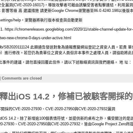
free)安全漏洞(CVE-2020-16017)，導致攻擊者可藉由誘騙受害者點擊連結，
97以前版本 影響等級 高 建議措施 請更新Google Chrome瀏覽器至86.0.4240.19
settings/help，瀏覽器將執行版本檢查與自動更新
hromereleases.googleblog.com/2020/11/stable-channel-update-for-d
/two-new-chrome-0-days-under-active.html
rity-help.cz/vdb/SB2020111124 此類通告發送對象為通報應變網站登記之資安
t.nat.gov.tw）進行修改。若您仍為貴單位之資安人員但非本事件之處理人員，請協
件的建議，請勿直接回覆此信件，請以下述聯絡資訊與我們連絡。 地 址： 台北
|
Comments are closed
出iOS 14.2，修補已被駭客開採
採的CVE-2020-27930、CVE-2020-27950與CVE-2020-27932漏洞
2與iPadOS 14.2，除了新增逾100個表情符號，並提供新的桌布之外，備受關注
0、CVE-2020-27950與CVE-2020-27932，皆由Google Project Zero