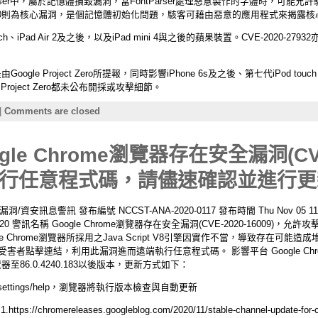
ontParser中，屬於記憶體損毀漏洞，當FontParser處理惡意製作的字體時，
27950則為核心漏洞，是個記憶體初始化問題，駭客可藉由惡意的應用程式來揭露
ouch、iPad Air 2及之後，以及iPad mini 4與之後的蘋果裝置。CVE-202
 Project Zero所提報，同時影響iPhone 6s及之後、第七代iPod touch、iP
roject Zero都未公布開採或攻擊細節。
|
Comments are closed
e Chrome瀏覽器存在安全漏洞(CVE-
行任意程式碼，請儘速確認並進行更
息警訊 發布編號 NCCST-ANA-2020-0117 發布時間 Thu Nov 05 11:0
 CST 2020 警訊名稱 Google Chrome瀏覽器存在安全漏洞(CVE-2020-160
Chrome瀏覽器所採用之Java Script V8引擎因實作不當，導致存在可能造成堆積毀損
誘騙受害者點擊連結，利用此漏洞進而遠端執行任意程式碼。 影響平台 Google Chrome
瀏覽器至86.0.4240.183以後版本，更新方式如下：
settings/help，瀏覽器將執行版本檢查與自動更新
romereleases.googleblog.com/2020/11/stable-channel-update-for-c