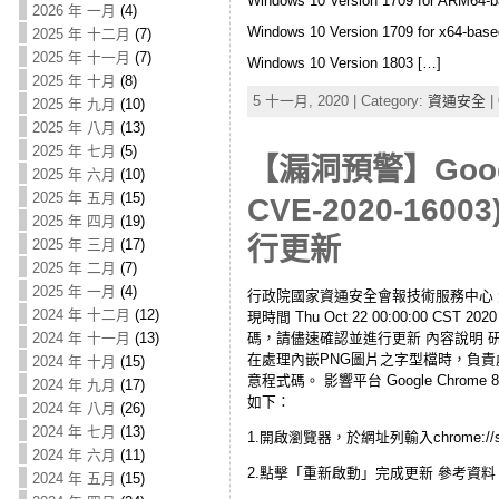
Windows 10 Version 1709 for ARM64-
2026 年 一月
(4)
Windows 10 Version 1709 for x64-bas
2025 年 十二月
(7)
2025 年 十一月
(7)
Windows 10 Version 1803 […]
2025 年 十月
(8)
5 十一月, 2020 | Category:
資通安全
|
2025 年 九月
(10)
2025 年 八月
(13)
2025 年 七月
(5)
【漏洞預警】Googl
2025 年 六月
(10)
2025 年 五月
(15)
CVE-2020-
2025 年 四月
(19)
行更新
2025 年 三月
(17)
2025 年 二月
(7)
2025 年 一月
(4)
行政院國家資通安全會報技術服務中心 漏洞/資安訊
2024 年 十二月
(12)
現時間 Thu Oct 22 00:00:00 CS
2024 年 十一月
(13)
碼，請儘速確認並進行更新 內容說明 研究人員發現
在處理內嵌PNG圖片之字型檔時，負責
2024 年 十月
(15)
意程式碼。 影響平台 Google Chrome 
2024 年 九月
(17)
如下：
2024 年 八月
(26)
2024 年 七月
(13)
1.開啟瀏覽器，於網址列輸入chrome://
2024 年 六月
(11)
2.點擊「重新啟動」完成更新 參考資料 1. https://c
2024 年 五月
(15)