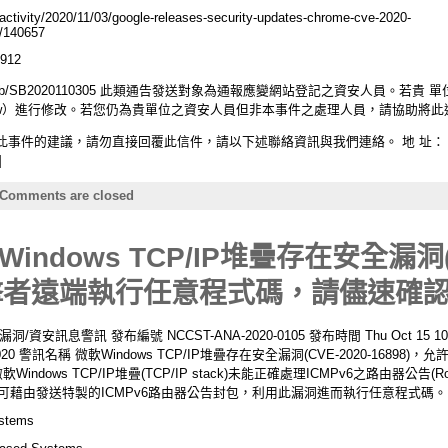
t-activity/2020/11/03/google-releases-security-updates-chrome-cve-2020-
/140657
0912
ity-help.cz/vdb/SB2020110305 此類通告發送對象為通報應變網站登記之資安
t.nat.gov.tw）進行修改。若您仍為貴單位之資安人員但非本事件之處理人員，請協
件的建議，請勿直接回覆此信件，請以下述聯絡資訊與我們連絡。 地 址： 台北
]
Comments are closed
dows TCP/IP堆疊存在安全漏洞(C
許攻擊者遠端執行任意程式碼，請儘速確
息警訊 發布編號 NCCST-ANA-2020-0105 發布時間 Thu Oct 15 10:2
CST 2020 警訊名稱 微軟Windows TCP/IP堆疊存在安全漏洞(CVE-2020-1
ows TCP/IP堆疊(TCP/IP stack)未能正確處理ICMPv6之路由器公告(Rout
端攻擊者可藉由發送特製的ICMPv6路由器公告封包，利用此漏洞進而執行任意程式碼。 
ystems