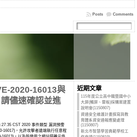
Posts
Comments
近期文章
2020-16013與
115年度公立高中職暨國中小
碼，請儘速確認並進
大屏(觸屏、雷板)採購案建置
說明會(1150807)
資通安全維護計畫撰寫與教
育體系資安通報應變處理
7:35 CST 2020 事件類型 漏洞預警
(1150807)
E-2020-16017)，允許攻擊者遠端執行任意程
新北市智慧學習典範學校工
20-16013)，以及所使用之網站隔離元件
作會議(1150819)