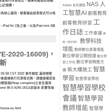
可能允許駭客執行任意程式，蘋果則藉由改善輸
人
NAS
核心記憶體。
Adobe 系列課程
工智慧AI
創客教育
0-27932亦為核心漏洞，駭客藉由惡意程式可以核
工
創客教育研習
ad Air 2及之後，以及iPad mini 4與
作日誌
工作會議
廣
教學科技
達《游於智》
增能
教師數位素養增能
2020-16009)，
數位學習公開授課
數位學
新
數位學習精進方
習工作坊
智慧
新大樓施工
案
5:58 CST 2020 事件類型 漏洞預警
學習
09)，允許攻擊者遠端執行任意程式碼，請儘速確認並
智慧學習學校
(Heap corruption)之安全漏洞
智慧學習學校
 86.0.4240.181以前版本 影響等級
會議
智慧學習
教師增能
智慧學
hrome-os.html