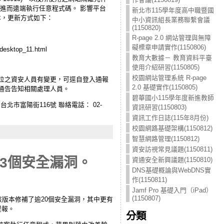
利用漏洞進而遠端執行任意程式碼。 影響平台
新北市115學年度高中職暨國
8以後版本，更新方式如下：
中小資訊組長業務聯繫會議
(1150820)
R-page 2.0 網站管理與無障
礙標章申請實作(1150806)
esktop_11.html
教育大數據－ 教育資料平臺
使用介紹研習(1150805)
校園網站管理系統 R-page
人員。若貴 單位之資安人員有變更，可逕自登入通報
2.0 基礎實作(1150805)
助將此通告告知相關處理人員。
碧華國小115學年度新進教師
市富陽街116號 聯絡電話： 02-
資訊研習(1150803)
資訊工作日誌(115年8月份)
校園網路基礎架構(1150812)
智慧網路管理(1150812)
資安訪視常見議題(1150811)
的3個安全漏洞。
資通安全新興議題(1150810)
DNS基礎概論與WebDNS實
作(1150811)
Jamf Pro 基礎入門（iPad）
(1150807)
的是該版本修補了逾20個安全漏洞，其中更有
所提報。
分類