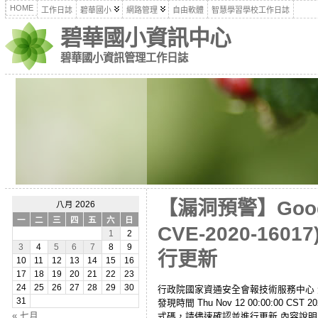
HOME
工作日誌
碧華國小
網路管理
自由軟體
智慧學習學校工作日誌
碧華國小資訊中心
碧華國小資訊管理工作日誌
【漏洞預警】Googl
八月 2026
一
二
三
四
五
六
日
CVE-2020-
1
2
3
4
5
6
7
8
9
行更新
10
11
12
13
14
15
16
17
18
19
20
21
22
23
24
25
26
27
28
29
30
行政院國家資通安全會報技術服務中心 漏洞/資安訊
31
發現時間 Thu Nov 12 00:00:00 C
« 七月
式碼，請儘速確認並進行更新 內容說明 研究人員