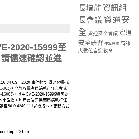
長增能
資訊組
資通安
長會議
全
資通
資通安全會議
安全研習
高師
運算思維
2020-15999至
大數位自造教育
碼，請儘速確認並進
6:34 CST 2020 事件類型 漏洞預警 發
-2020-16003)，允許攻擊者遠端執行任意程式
003)，其中CVE-2020-15999肇因於
製的字型檔，利用此漏洞進而遠端執行任
瀏覽器至86.0.4240.111以後版本，更新方式
esktop_20.html