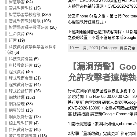
其中，CVE-2020-27930藏匿在F
智慧學習
(84)
入驗證來修補該漏洞。CVE-2020-
智慧學習學校
(15)
智慧學習學校會議
(220)
波及iPhone 6s及之後、第七代iPod t
智慧學習教師增能
(106)
心權限執行任意程式。
智慧學習種子教師研習
(28)
上述3個漏洞皆已遭到駭客開採，且都是由Google
生命教育
(25)
之後的裝置，不過不管是蘋果或Google P
研習
(19)
科技教育教學與學習及探索
10 十一月, 2020 | Category:
資通安全
活動
(6)
科技教育會議
(5)
【漏洞預警】Googl
科技教育研習
(15)
程式教育
(40)
允許攻擊者遠端執
程式教育會議
(21)
程式教育研習
(44)
行政院國家資通安全會報技術服務中心 漏洞/資安訊
程式設計研習
(26)
發現時間 Thu Nov 05 00:00:00
網站維運
(152)
進行更新 內容說明 研究人員發現Google 
網路管理
(38)
(CVE-2020-16009)，攻擊者可藉由
網頁設計
(13)
高 建議措施 請更新Google Chrome
網頁設計研習
(13)
線上教學研習
(4)
1.開啟瀏覽器，於網址列輸入chrome://
資訊教育研習
(48)
2.點擊「重新啟動」完成更新 參考資料 1.https://ch
資訊教育輔導團
(113)