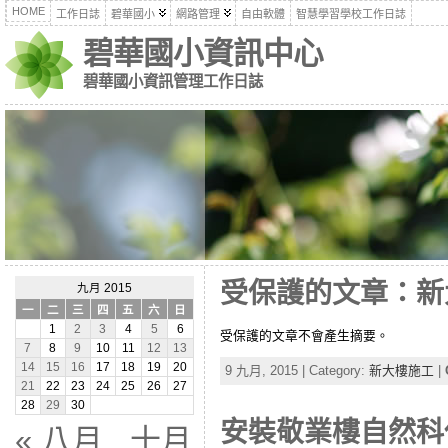
HOME
工作日誌
碧華國小
網路管理
自由軟體
智慧學習學校工作日誌
碧華國小資訊中心
碧華國小資訊管理工作日誌
受保護的文章：新大樓
九月 2015
一
二
三
四
五
六
日
1
2
3
4
5
6
受保護的文章不會產生摘要。
7
8
9
10
11
12
13
14
15
16
17
18
19
20
9 九月, 2015 | Category:
新大樓施工
|
21
22
23
24
25
26
27
28
29
30
安裝敬業樓自然科
« 八月
十月