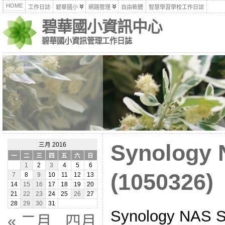
HOME
工作日誌
碧華國小
網路管理
自由軟體
智慧學習學校工作日誌
碧華國小資訊中心
碧華國小資訊管理工作日誌
Synolog
三月 2016
一
二
三
四
五
六
日
1
2
3
4
5
6
(1050326)
7
8
9
10
11
12
13
14
15
16
17
18
19
20
21
22
23
24
25
26
27
28
29
30
31
Synology NA
« 二月
四月