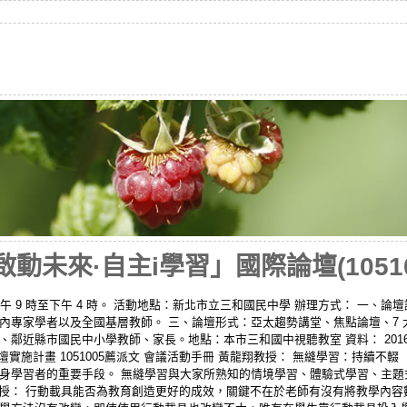
動未來·自主i學習」國際論壇(10510
三)上午 9 時至下午 4 時。 活動地點：新北市立三和國民中學 辦理方式： 一、論壇議
內專家學者以及全國基層教師。 三、論壇形式：亞太趨勢講堂、焦點論壇、7 
鄰近縣市國民中小學教師、家長。地點：本市三和國中視聽教室 資料： 2016國
論壇實施計畫 1051005薦派文 會議活動手冊 黃龍翔教授： 無縫學習：持續不
終身學習者的重要手段。 無縫學習與大家所熟知的情境學習、體驗式學習、主
英教授： 行動載具能否為教育創造更好的成效，關鍵不在於老師有沒有將教學內