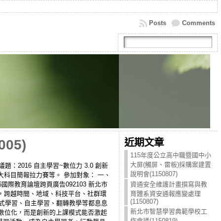
Posts
Comments
近期文章
05)
115年度公立高中職暨國中小
大屏(觸屏、雷板)採購案建置
題：2016 自主學習~數位力 3.0 創新
說明會(1150807)
大科目簡報拉力賽等。 參加對象： 一、
際教育論壇跨頁廣告092103 新北市
資通安全維護計畫撰寫與教
輟 ，跨越時間、地域、科技平台、社群環
育體系資安通報應變處理
(1150807)
題式學習、自主學習、翻轉教學等都息息
新北市智慧學習典範學校工
容數位化，而是創新的上課模式能否激起
作會議(1150819)