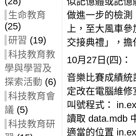
(28)
似記憶體或記憶
生命教育
做進一步的檢測
(25)
上，至大風車參
研習
(19)
交接典禮」，擔
科技教育教
10月27日(四)：
學與學習及
音樂比賽成績統
探索活動
(6)
定改在電腦維修
科技教育會
叫號程式： in.
議
(5)
讀取 data.m
科技教育研
適當的位置 in.