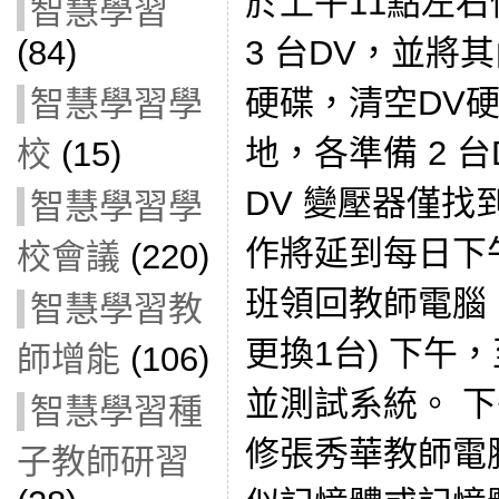
於上午11點左右
智慧學習
(84)
3 台DV，並將
硬碟，清空DV硬
智慧學習學
地，各準備 2 
校
(15)
DV 變壓器僅找
智慧學習學
作將延到每日下
校會議
(220)
班領回教師電腦 
智慧學習教
更換1台) 下午
師增能
(106)
並測試系統。 
智慧學習種
修張秀華教師電
子教師研習