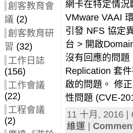
網卡在特定情況
創客教育會
VMware VAAI 環
議
(2)
引發 NFS 協
創客教育研
台 > 開啟Doma
習
(32)
沒有回應的問題。 
工作日誌
Replicatio
(156)
啟的問題。 修正數
工作會議
(22)
性問題 (CVE-2016
工程會議
11 十月, 2016 | 
(2)
維運
|
Comment