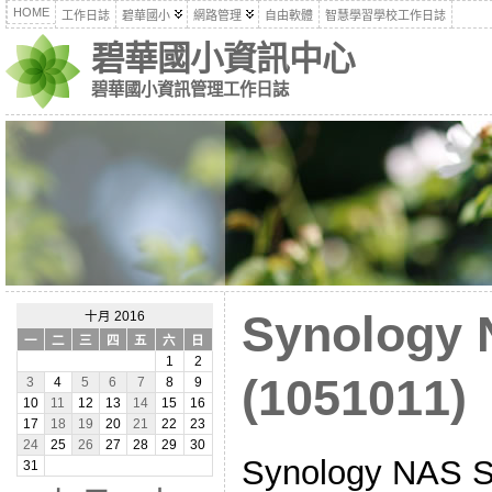
HOME
工作日誌
碧華國小
網路管理
自由軟體
智慧學習學校工作日誌
碧華國小資訊中心
碧華國小資訊管理工作日誌
Synolog
十月 2016
一
二
三
四
五
六
日
1
2
(1051011)
3
4
5
6
7
8
9
10
11
12
13
14
15
16
17
18
19
20
21
22
23
24
25
26
27
28
29
30
Synology NA
31