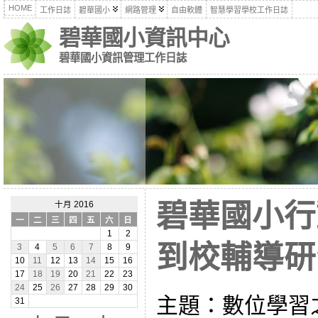
HOME
工作日誌
碧華國小
網路管理
自由軟體
智慧學習學校工作日誌
碧華國小資訊中心
碧華國小資訊管理工作日誌
碧華國小行
十月 2016
一
二
三
四
五
六
日
1
2
到校輔導研習(
3
4
5
6
7
8
9
10
11
12
13
14
15
16
17
18
19
20
21
22
23
24
25
26
27
28
29
30
主題：數位學習
31