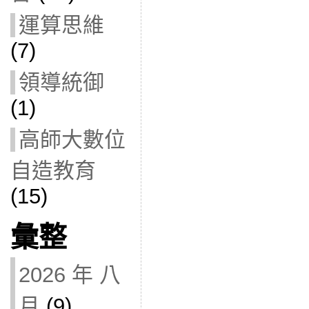
運算思維
(7)
領導統御
(1)
高師大數位
自造教育
(15)
彙整
2026 年 八
月
(9)