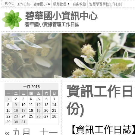
HOME
工作日誌
碧華國小
網路管理
自由軟體
智慧學習學校工作日誌
碧華國小資訊中心
碧華國小資訊管理工作日誌
資訊工作日誌
十月 2018
一
二
三
四
五
六
日
1
2
3
4
5
6
7
份)
8
9
10
11
12
13
14
15
16
17
18
19
20
21
22
23
24
25
26
27
28
29
30
31
【資訊工作日誌
« 九月
十一