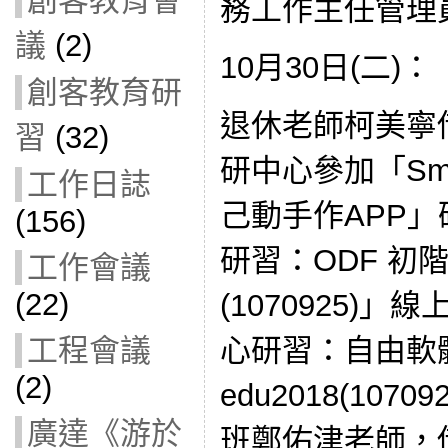
創客教育會
務工作主任管理
議
(2)
10月30日(二)：
創客教育研
退休老師柯美寧借
習
(32)
研中心參加「Smart 
工作日誌
己動手作APP」
(156)
研習：ODF 初
工作會議
(22)
(1070925)
心研習：自由軟
工程會議
(2)
edu2018(107
廣達《游於
班鄭佑津老師，借15