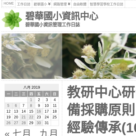
HOME
工作日誌
碧華國小
網路管理
自由軟體
智慧學習學校工作日誌
碧華國小資訊中心
碧華國小資訊管理工作日誌
教研中心研
八月 2019
一
二
三
四
五
六
日
1
2
3
4
備採購原則
5
6
7
8
9
10
11
12
13
14
15
16
17
18
19
20
21
22
23
24
25
經驗傳承(10
26
27
28
29
30
31
« 七月
九月