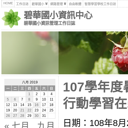
HOME
工作日誌
碧華國小
網路管理
自由軟體
智慧學習學校工作日誌
碧華國小資訊中心
碧華國小資訊管理工作日誌
107學年
八月 2019
一
二
三
四
五
六
日
1
2
3
4
行動學習在碧華
5
6
7
8
9
10
11
12
13
14
15
16
17
18
19
20
21
22
23
24
25
26
27
28
29
30
31
日期：108年8月2
« 七月
九月