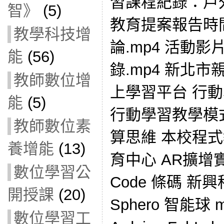
習課程紀錄：戶外
智》
(5)
教育提案報告時
教學科技增
論.mp4 活動
能
(56)
錄.mp4 新北
教師數位增
上學習平台 行
能
(5)
行動學習教學模
教師數位素
算思維 本校程
養增能
(13)
育中心 AR擴增實
數位學習公
Code 條碼 新興
開授課
(20)
Sphero 智能球 m
數位學習工