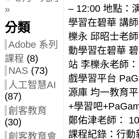
– 12:00 地
»
學習在碧華 講
分類
櫟永 邱昭士老師
Adobe 系列
動學習在碧華 
課程
(8)
站 李櫟永老師：
NAS
(73)
戲學習平台 PaGa
人工智慧AI
源庫 均一教育
(87)
+學習吧+PaGam
創客教育
鄭佑津老師： 1
(30)
課程紀錄：行動
創客教育會