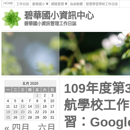
HOME
工作日誌
碧華國小
網路管理
自由軟體
智慧學習學校工作日誌
碧華國小資訊中心
碧華國小資訊管理工作日誌
109年度
五月 2020
一
二
三
四
五
六
日
1
2
3
航學校工作
4
5
6
7
8
9
10
11
12
13
14
15
16
17
18
19
20
21
22
23
24
習：Goog
25
26
27
28
29
30
31
« 四月
六月