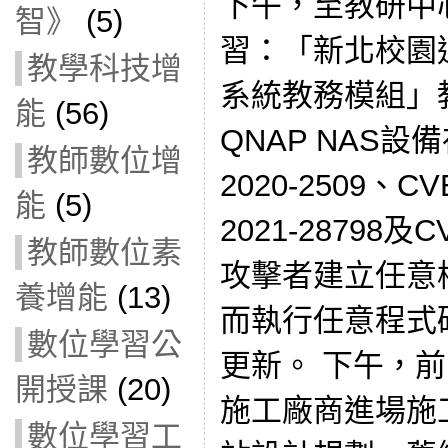
下午，至教研中
智》
(5)
習：「新北校園
教學科技增
系統教務模組」
能
(56)
QNAP NAS設
教師數位增
2020-2509、CV
能
(5)
2021-28798及C
教師數位素
攻擊者建立任意
養增能
(13)
而執行任意程式
數位學習公
更新。 下午，前
開授課
(20)
施工廠商進場施
數位學習工