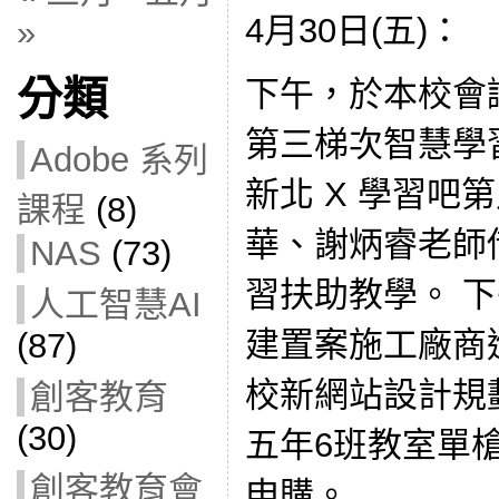
4月30日(五)：
»
分類
下午，於本校會
第三梯次智慧學
Adobe 系列
新北 X 學習吧
課程
(8)
華、謝炳睿老師借
NAS
(73)
習扶助教學。 下
人工智慧AI
建置案施工廠商
(87)
校新網站設計規
創客教育
(30)
五年6班教室單
創客教育會
申購。