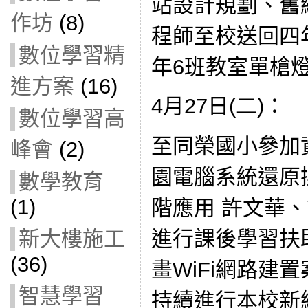
站設計規劃、舊
作坊
(8)
程師至校送回四
數位學習精
年6班教室單槍
進方案
(16)
4月27日(二)：
數位學習高
至同榮國小參加
峰會
(2)
園電腦系統還原操作-
數學教育
(1)
階應用 許文華、
新大樓施工
進行課後學習扶
(36)
畫WiFi網路建
智慧學習
持續進行本校新