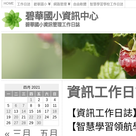
HOME
工作日誌
碧華國小
網路管理
自由軟體
智慧學習學校工作日誌
碧華國小資訊中心
碧華國小資訊管理工作日誌
資訊工作日誌
四月 2021
一
二
三
四
五
六
日
1
2
3
4
5
6
7
8
9
10
11
【資訊工作日誌
12
13
14
15
16
17
18
19
20
21
22
23
24
25
26
27
28
29
30
【智慧學習領航
« 三月
五月