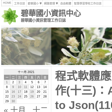
HOME
工作日誌
碧華國小
網路管理
自由軟體
智慧學習學校工作日誌
碧華國小資訊中心
碧華國小資訊管理工作日誌
程式軟體應
十一月 2021
一
二
三
四
五
六
日
1
2
3
4
5
6
7
作(十三)：A
8
9
10
11
12
13
14
15
16
17
18
19
20
21
22
23
24
25
26
27
28
to Json(11
29
30
« 十月
十二