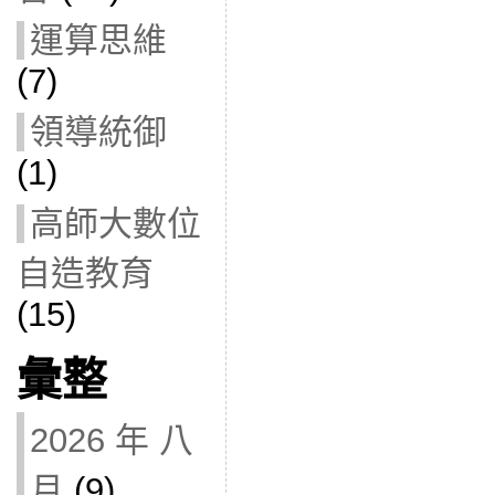
運算思維
(7)
領導統御
(1)
高師大數位
自造教育
(15)
彙整
2026 年 八
月
(9)