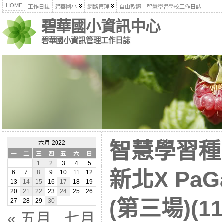
HOME
工作日誌
碧華國小
網路管理
自由軟體
智慧學習學校工作日誌
碧華國小資訊中心
碧華國小資訊管理工作日誌
智慧學習種
六月 2022
一
二
三
四
五
六
日
1
2
3
4
5
新北X Pa
6
7
8
9
10
11
12
13
14
15
16
17
18
19
20
21
22
23
24
25
26
(第三場)(11
27
28
29
30
« 五月
七月