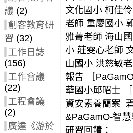
文化國小 柯佳伶
議
(2)
老師 重慶國小 
創客教育研
雅菁老師 海山國
習
(32)
小 莊雯心老師 
工作日誌
(156)
山國小 洪慈敏
報告 ［PaGa
工作會議
(22)
華國小邱昭士 ［
工程會議
資安素養簡案_
(2)
&PaGamO-
廣達《游於
研習回饋：