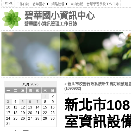
HOME
工作日誌
碧華國小
網路管理
自由軟體
智慧學習學校工作日誌
碧華國小資訊中心
碧華國小資訊管理工作日誌
«
新北市校務行政系統新生自訂帳號建
八月 2026
(1090902)
一
二
三
四
五
六
日
1
2
新北市10
3
4
5
6
7
8
9
10
11
12
13
14
15
16
17
18
19
20
21
22
23
室資訊設
24
25
26
27
28
29
30
31