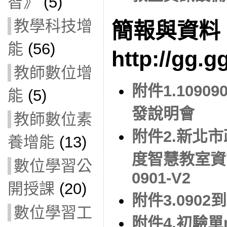
智》
(5)
教學科技增
簡報與資料
能
(56)
http://gg.g
教師數位增
附件1.109
能
(5)
發說明會
教師數位素
附件2.新北市
養增能
(13)
度智慧教室資
數位學習公
0901-V2
開授課
(20)
附件3.0902
數位學習工
附件4.初驗單