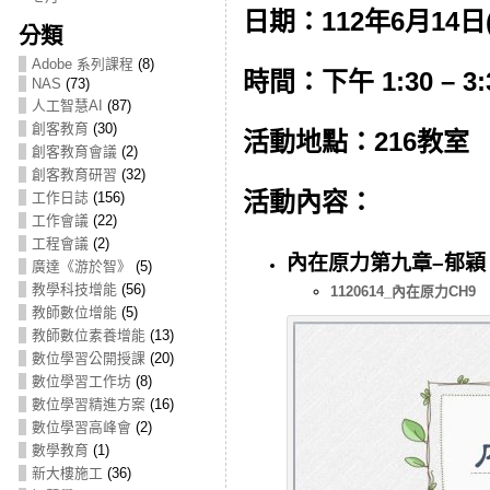
日期：112年6月14日
分類
Adobe 系列課程
(8)
時間：下午 1:30 – 3:
NAS
(73)
人工智慧AI
(87)
創客教育
(30)
活動地點：216教室
創客教育會議
(2)
創客教育研習
(32)
活動內容：
工作日誌
(156)
工作會議
(22)
工程會議
(2)
內在原力第九章–郁穎
廣達《游於智》
(5)
教學科技增能
(56)
1120614_內在原力CH9
教師數位增能
(5)
教師數位素養增能
(13)
數位學習公開授課
(20)
數位學習工作坊
(8)
數位學習精進方案
(16)
數位學習高峰會
(2)
數學教育
(1)
新大樓施工
(36)