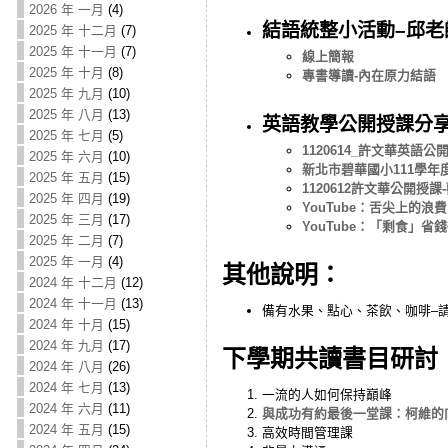
2026 年 一月
(4)
結語統整小活動–邱老
2025 年 十二月
(7)
2025 年 十一月
(7)
線上簡報
2025 年 十月
(8)
專書導讀-內在原力結語
2025 年 九月
(10)
2025 年 八月
(13)
英語教學公開授課分享
2025 年 七月
(5)
1120614_許文華英語
2025 年 六月
(10)
新北市碧華國小111學年
2025 年 五月
(15)
1120612許文華公開授
2025 年 四月
(19)
YouTube：舌尖上的浪
2025 年 三月
(17)
YouTube：「剩食」省
2025 年 二月
(7)
2025 年 一月
(4)
其他說明：
2024 年 十二月
(12)
2024 年 十一月
(13)
備有水果、點心、茶飲、咖啡–
2024 年 十月
(15)
2024 年 九月
(17)
下學期共讀書目研討
2024 年 八月
(26)
2024 年 七月
(13)
一流的人如何保持巔峰
2024 年 六月
(11)
與成功有約最後一堂課：柯維的
2024 年 五月
(15)
高效時間管理課