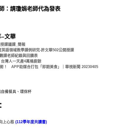
師：請瓊娟老師代為發表
–文華
公開授課議課_簡報
度英語領域教學課例研究-許文華502公開授課
課-觀課老師紀錄與回饋表
費 台灣人一天產4萬桶廚餘
錢術！ APP助媒合打包「即期美食」｜華視新聞 20230405
請自備餐具、環保杯
：
向上心態
(112學年度共讀書)