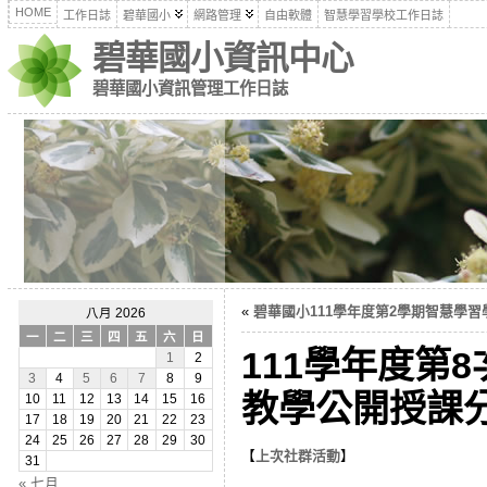
HOME
工作日誌
碧華國小
網路管理
自由軟體
智慧學習學校工作日誌
碧華國小資訊中心
碧華國小資訊管理工作日誌
«
碧華國小111學年度第2學期智慧學習學
八月 2026
一
二
三
四
五
六
日
111學年度第
1
2
3
4
5
6
7
8
9
教學公開授課分享(
10
11
12
13
14
15
16
17
18
19
20
21
22
23
24
25
26
27
28
29
30
【
上次社群活動
】
31
« 七月