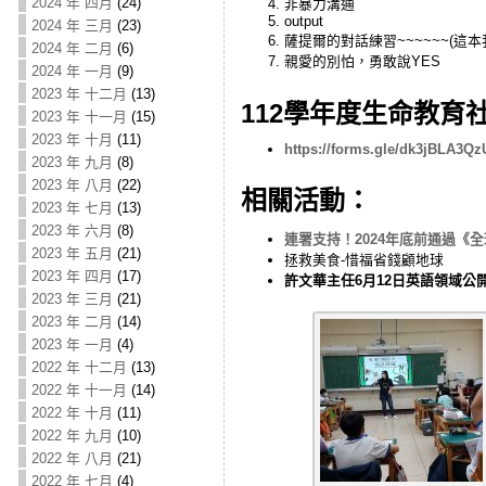
2024 年 四月
(24)
非暴力溝通
output
2024 年 三月
(23)
薩提爾的對話練習~~~~~~(這本
2024 年 二月
(6)
親愛的別怕，勇敢說YES
2024 年 一月
(9)
2023 年 十二月
(13)
112學年度生命教育
2023 年 十一月
(15)
2023 年 十月
(11)
https://forms.gle/dk3jBLA3Q
2023 年 九月
(8)
2023 年 八月
(22)
相關活動：
2023 年 七月
(13)
2023 年 六月
(8)
連署支持！2024年底前通過《
2023 年 五月
(21)
拯救美食-惜福省錢顧地球
2023 年 四月
(17)
許文華主任6月12日英語領域公
2023 年 三月
(21)
2023 年 二月
(14)
2023 年 一月
(4)
2022 年 十二月
(13)
2022 年 十一月
(14)
2022 年 十月
(11)
2022 年 九月
(10)
2022 年 八月
(21)
2022 年 七月
(4)