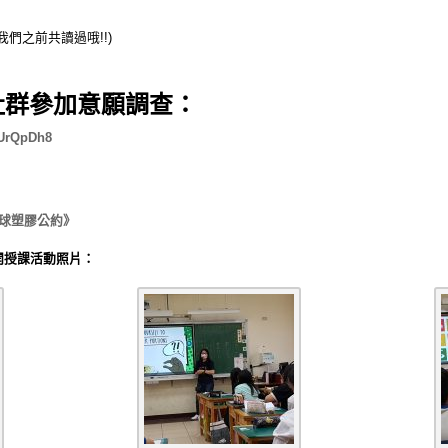
我們之前共讀過哦!!)
社群參加意願調查：
zUrQpDh8
全球塑膠公約》
開授課活動照片：