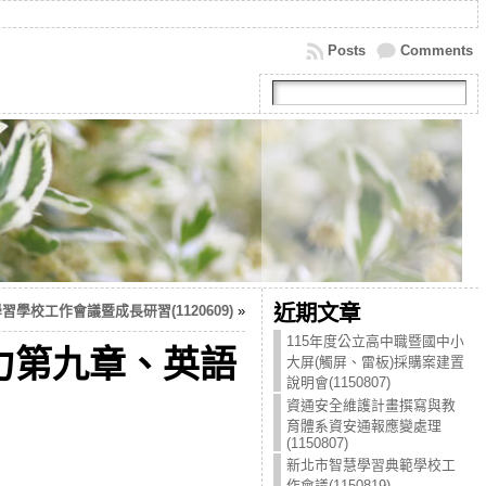
Posts
Comments
近期文章
習學校工作會議暨成長研習(1120609)
»
115年度公立高中職暨國中小
力第九章、英語
大屏(觸屏、雷板)採購案建置
說明會(1150807)
資通安全維護計畫撰寫與教
育體系資安通報應變處理
(1150807)
新北市智慧學習典範學校工
作會議(1150819)