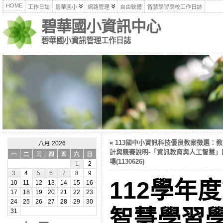
HOME
工作日誌
碧華國小
網路管理
自由軟體
智慧學習學校工作日誌
碧華國小資訊中心
碧華國小資訊管理工作日誌
«
113國中小資訊科技優良教案徵選：
八月 2026
計與競賽說明-「資訊教育與人工智慧」
一
二
三
四
五
六
日
場(1130626)
1
2
3
4
5
6
7
8
9
112學年
10
11
12
13
14
15
16
17
18
19
20
21
22
23
24
25
26
27
28
29
30
智慧學習
31