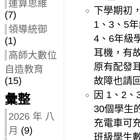
運算思維
下學期初
(7)
1、3、5
領導統御
4、6年級
(1)
耳機，有
高師大數位
原有配發
自造教育
(15)
故障也請
因 1、2
彙整
30個學生
2026 年 八
充電車可充
月
(9)
班級學生數