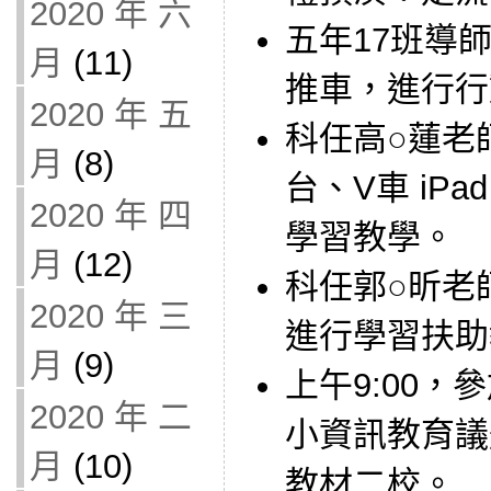
2020 年 六
五年17班導師借
月
(11)
推車，進行行
2020 年 五
科任高○蓮老師借
月
(8)
台、V車 iP
2020 年 四
學習教學。
月
(12)
科任郭○昕老師借
2020 年 三
進行學習扶助
月
(9)
上午9:00
2020 年 二
小資訊教育議
月
(10)
教材二校。