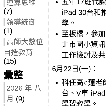
五年17班代課
運算思維
(7)
iPad 30
領導統御
學。
(1)
至板橋，參加
高師大數位
北市國小資訊
自造教育
工作檢討及共
(15)
6月22日(一)：
彙整
科任高○蓮老師借
2026 年 八
台、V車 iP
月
(9)
學習教學。