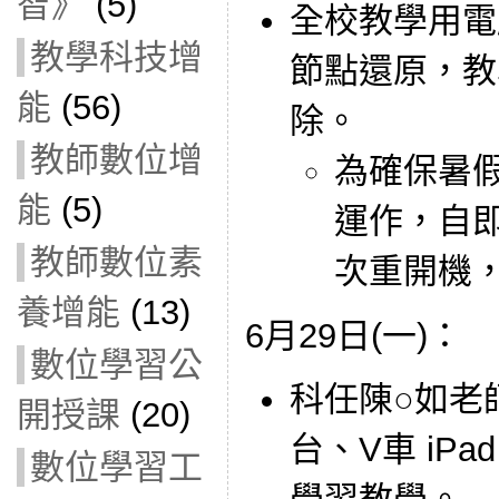
智》
(5)
全校教學用電
教學科技增
節點還原，教
能
(56)
除。
教師數位增
為確保暑
能
(5)
運作，自即
教師數位素
次重開機
養增能
(13)
6月29日(一)：
數位學習公
科任陳○如老師借
開授課
(20)
台、V車 iP
數位學習工