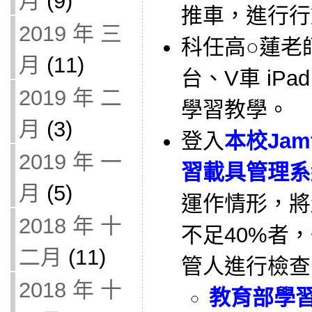
月
(9)
推車，進行行
2019 年 三
科任高○蓮老師借
月
(11)
台、V車 iP
2019 年 二
學習教學。
月
(3)
登入
本校Jam
2019 年 一
習載具管理系
月
(5)
運作情形，將
2018 年 十
不足40%者，
二月
(11)
管人進行檢查
2018 年 十
教育部學