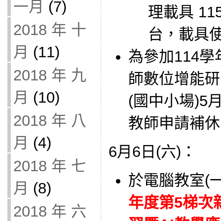
一月
(7)
理載具 11
2018 年 十
台，載具使用
月
(11)
為參加114
2018 年 九
師數位增能研
月
(10)
(國中小場)5
2018 年 八
教師申請補休
月
(4)
6月6日(六)：
2018 年 七
於電腦教室(
月
(8)
年度第5梯次
2018 年 六