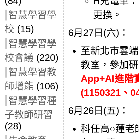
(84)
H充電車：
更換。
智慧學習學
校
(15)
6月27日(六)：
智慧學習學
至新北市雲端
校會議
(220)
教室，參加研
智慧學習教
App+AI進
師增能
(106)
(1150321、0
智慧學習種
6月26日(五)：
子教師研習
(28)
科任高○蓮老師借