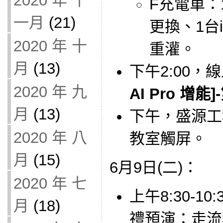
2020 年 十
F充電車：
一月
(21)
更換、1台
2020 年 十
重灌。
月
(13)
下午2:00，
2020 年 九
AI Pro 增能]
月
(13)
下午，盛源工
2020 年 八
教室觸屏。
月
(15)
6月9日(二)：
2020 年 七
上午8:30-1
月
(18)
禮預演：走流