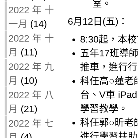
室。
2022 年 十
6月12日(五)：
一月
(14)
2022 年 十
8:30起，本
月
(11)
五年17班導師借
2022 年 九
推車，進行行
月
(10)
科任高○蓮老師借
台、V車 iP
2022 年 八
學習教學。
月
(21)
科任郭○昕老師借
2022 年 七
進行學習扶助
月
(4)