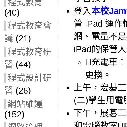
程式教育
登入
本校Jam
(40)
管 iPad 
程式教育會
網、電量不足
議
(21)
iPad的保管
程式教育研
H充電車：
習
(44)
更換。
程式設計研
上午，宏碁工
習
(26)
(二)學生用
網站維運
下午，展碁工
(152)
和電腦教室U