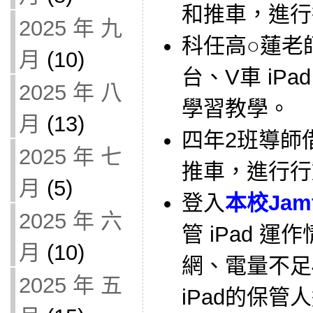
和推車，進行
2025 年 九
科任高○蓮老師借
月
(10)
台、V車 iP
2025 年 八
學習教學。
月
(13)
四年2班導師借用
2025 年 七
推車，進行行
月
(5)
登入
本校Jam
2025 年 六
管 iPad 
月
(10)
網、電量不足
2025 年 五
iPad的保管