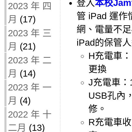
登入
本校Jam
2023 年 四
管 iPad 
月
(17)
網、電量不足
2023 年 三
iPad的保管
月
(21)
H充電車：
2023 年 二
更換
月
(14)
J充電車：
2023 年 一
USB孔內
月
(4)
修。
2022 年 十
R充電車收
二月
(13)