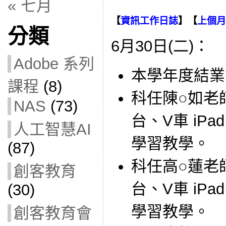
« 七月
【
資訊工作日誌
】【
上個月
分類
6月30日(二)：
Adobe 系列
本學年度結業
課程
(8)
科任陳○如老師借
NAS
(73)
台、V車 iP
人工智慧AI
學習教學。
(87)
科任高○蓮老師借
創客教育
台、V車 iP
(30)
學習教學。
創客教育會