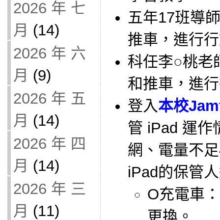
2026 年 七
五年17班導師借
月
(14)
推車，進行行
2026 年 六
科任李○桃老師借
月
(9)
和推車，進行
2026 年 五
登入
本校Jam
月
(14)
管 iPad 
2026 年 四
網、電量不足
月
(14)
iPad的保管
2026 年 三
O充電車：
月
(11)
更換。