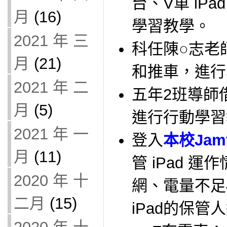
台、V車 iP
月
(16)
學習教學。
2021 年 三
科任陳○志老師借
月
(21)
和推車，進行
2021 年 二
五年2班導師借用
月
(5)
進行行動學習
2021 年 一
登入
本校Jam
月
(11)
管 iPad 
2020 年 十
網、電量不足
二月
(15)
iPad的保管