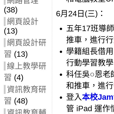
網路管理
(38)
6月24日(三)：
網頁設計
五年17班導師借
(13)
推車，進行行
網頁設計研
學籍組長借用 V
習
(13)
行動學習教學
線上教學研
科任吳○恩老師借
習
(4)
和推車，進行
資訊教育研
登入
本校Jam
習
(48)
管 iPad 
資訊教育輔