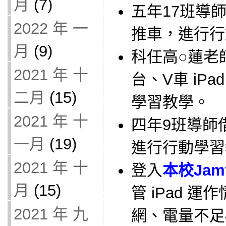
月
(7)
五年17班導師借
2022 年 一
推車，進行行
月
(9)
科任高○蓮老師借
2021 年 十
台、V車 iP
二月
(15)
學習教學。
2021 年 十
四年9班導師借用
一月
(19)
進行行動學習
2021 年 十
登入
本校Jam
月
(15)
管 iPad 
2021 年 九
網、電量不足