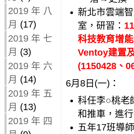
2019 年 八
新北市雲端智
月
(17)
室，研習：
1
2019 年 七
科技教育增能
月
(3)
Ventoy建
(1150428、06
2019 年 六
月
(14)
6月8日(一)：
2019 年 五
科任李○桃老師借
月
(13)
和推車，進行
2019 年 四
五年17班導師借