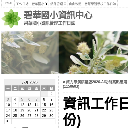
HOME
工作日誌
碧華國小
網路管理
自由軟體
智慧學習學校工作日誌
碧華國小資訊中心
碧華國小資訊管理工作日誌
«
威力導演旗艦版2026-AI功能亮點應用
八月 2026
(1150603)
一
二
三
四
五
六
日
1
2
資訊工作日
3
4
5
6
7
8
9
10
11
12
13
14
15
16
17
18
19
20
21
22
23
份)
24
25
26
27
28
29
30
31