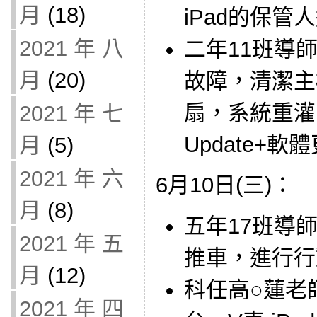
月
(18)
iPad的保管
2021 年 八
二年11班導師
月
(20)
故障，清潔主
扇，系統重灌，
2021 年 七
Update+
月
(5)
2021 年 六
6月10日(三)：
月
(8)
五年17班導師借
2021 年 五
推車，進行行
月
(12)
科任高○蓮老師借
2021 年 四