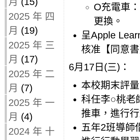
月
(15)
O充電車：
2025 年 四
更換。
月
(19)
呈Apple Lea
2025 年 三
核准【同意書
月
(17)
6月17日(三)：
2025 年 二
本校期末評量
月
(7)
科任李○桃老師借
2025 年 一
推車，進行行
月
(4)
五年2班導師借用
2024 年 十