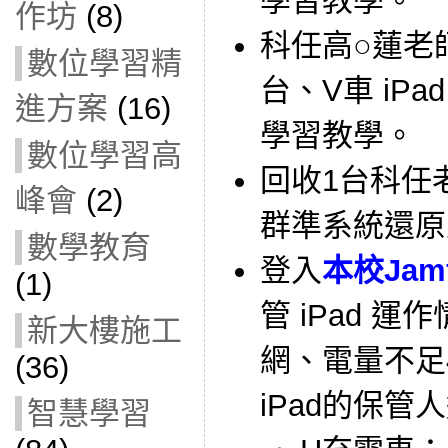
學習教學。
作坊
(8)
科任高○蓮老師借
數位學習精
台、V車 iP
進方案
(16)
學習教學。
數位學習高
回收1台科任
峰會
(2)
群準系統還原
數學教育
登入
本校Jam
(1)
管 iPad 
新大樓施工
網、電量不足
(36)
iPad的保管
智慧學習