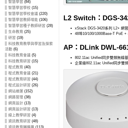
智慧學習
(84)
智慧學習學校
(15)
智慧學習學校會議
(220)
L2 Switch：DGS-34
智慧學習教師增能
(106)
智慧學習種子教師研習
(28)
xStack DGS-3420系列 L2+
生命教育
(25)
48埠10/100/1000Base-T PoE 
研習
(19)
科技教育教學與學習及探索
AP：DLink DWL-66
活動
(6)
科技教育會議
(5)
802.11ac Unified同步雙頻無
科技教育研習
(15)
企業級802.11ac Unified
程式教育
(40)
程式教育會議
(21)
程式教育研習
(44)
程式設計研習
(26)
網站維運
(152)
網路管理
(38)
網頁設計
(13)
網頁設計研習
(13)
線上教學研習
(4)
資訊教育研習
(48)
資訊教育輔導團
(113)