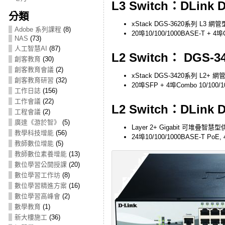
L3 Switch：DLink 
分類
xStack DGS-3620系列 L3 網管
Adobe 系列課程
(8)
20埠10/100/1000BASE-T + 4埠
NAS
(73)
人工智慧AI
(87)
L2 Switch： DGS-3
創客教育
(30)
創客教育會議
(2)
xStack DGS-3420系列 L2+ 網
創客教育研習
(32)
20埠SFP + 4埠Combo 10/100/1
工作日誌
(156)
工作會議
(22)
L2 Switch：DLink 
工程會議
(2)
廣達《游於智》
(5)
Layer 2+ Gigabit 可堆疊
教學科技增能
(56)
24埠10/100/1000BASE-T PoE,
教師數位增能
(5)
教師數位素養增能
(13)
數位學習公開授課
(20)
數位學習工作坊
(8)
數位學習精進方案
(16)
數位學習高峰會
(2)
數學教育
(1)
新大樓施工
(36)