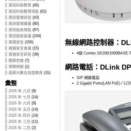
資訊科技教育
(45)
資訊科技教育增能
(62)
資訊管理研習
(43)
資訊管理維護
(80)
資訊組長增能
(97)
資訊組長會議
(104)
無線網路控制器：DLin
資通安全
(156)
資通安全會議
(15)
4個 Combo 10/100/1000BASE-
資通安全研習
(39)
運算思維
(7)
網路電話：DLink DP
領導統御
(1)
高師大數位自造教育
(15)
SIP 網路電話
彙整
2 Gigabit Ports(LAN PoE)
2026 年 八月
(9)
2026 年 七月
(14)
2026 年 六月
(9)
2026 年 五月
(14)
2026 年 四月
(14)
2026 年 三月
(11)
2026 年 二月
(2)