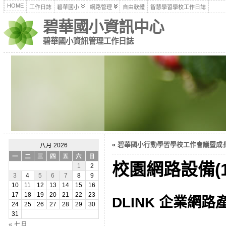
HOME
工作日誌
碧華國小
網路管理
自由軟體
智慧學習學校工作日誌
碧華國小資訊中心
碧華國小資訊管理工作日誌
«
碧華國小行動學習學校工作會議暨成長研習
八月 2026
一
二
三
四
五
六
日
校園網路設備(10
1
2
3
4
5
6
7
8
9
10
11
12
13
14
15
16
17
18
19
20
21
22
23
DLINK 企業網路
24
25
26
27
28
29
30
31
« 七月