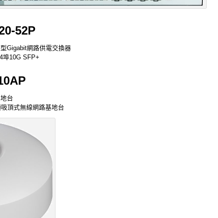
20-52P
 網管型Gigabit網路供電交換器
+ 4埠10G SFP+
10AP
線基地台
同步雙頻吸頂式無線網路基地台