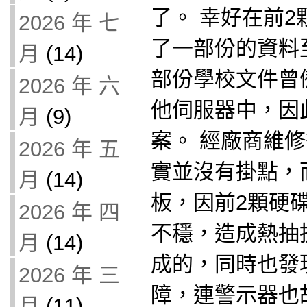
了。 幸好在前
2026 年 七
了一部份的資料至
月
(14)
部份學校文件曾
2026 年 六
他伺服器中，因
月
(9)
案。 經廠商維
2026 年 五
實並沒有掛點，
月
(14)
板，因前2顆硬
2026 年 四
不穩，造成熱抽
月
(14)
成的，同時也發現
2026 年 三
障，連警示器也
月
(11)