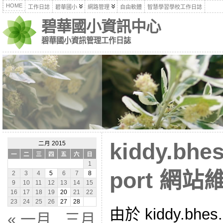
HOME
工作日誌
碧華國小
網路管理
自由軟體
智慧學習學校工作日誌
碧華國小資訊中心
碧華國小資訊管理工作日誌
kiddy.bhes
二月 2015
一
二
三
四
五
六
日
1
port 網站
2
3
4
5
6
7
8
9
10
11
12
13
14
15
16
17
18
19
20
21
22
23
24
25
26
27
28
由於 kiddy.bhes.
« 一月
三月