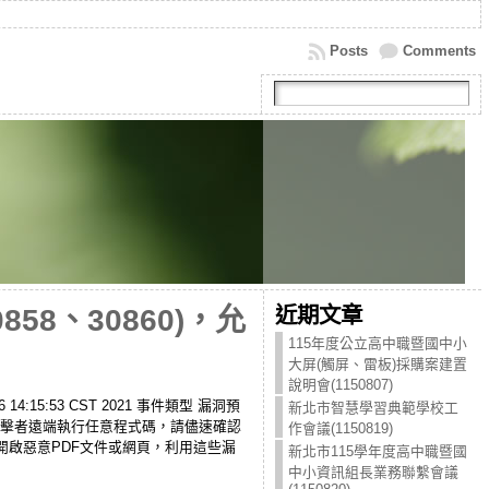
Posts
Comments
近期文章
58、30860)，允
115年度公立高中職暨國中小
大屏(觸屏、雷板)採購案建置
說明會(1150807)
4:15:53 CST 2021 事件類型 漏洞預
新北市智慧學習典範學校工
60)，允許攻擊者遠端執行任意程式碼，請儘速確認
作會議(1150819)
用者開啟惡意PDF文件或網頁，利用這些漏
新北市115學年度高中職暨國
中小資訊組長業務聯繫會議