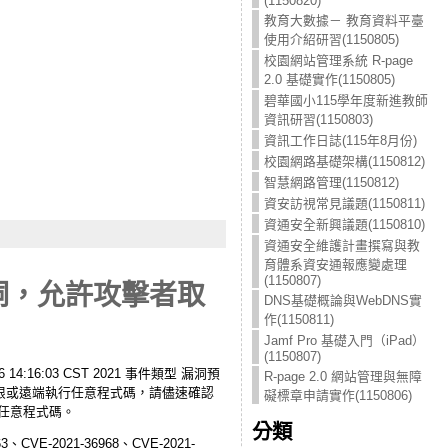
(1150820)
教育大數據－ 教育資料平臺
使用介紹研習(1150805)
校園網站管理系統 R-page
2.0 基礎實作(1150805)
碧華國小115學年度新進教師
資訊研習(1150803)
資訊工作日誌(115年8月份)
校園網路基礎架構(1150812)
智慧網路管理(1150812)
資安訪視常見議題(1150811)
資通安全新興議題(1150810)
資通安全維護計畫撰寫與教
育體系資安通報應變處理
(1150807)
洞，允許攻擊者取
DNS基礎概論與WebDNS實
作(1150811)
Jamf Pro 基礎入門（iPad）
(1150807)
4:16:03 CST 2021 事件類型 漏洞預
R-page 2.0 網站管理與無障
擊者取得權限或遠端執行任意程式碼，請儘速確認
礙標章申請實作(1150806)
行任意程式碼。
分類
CVE-2021-36968、CVE-2021-