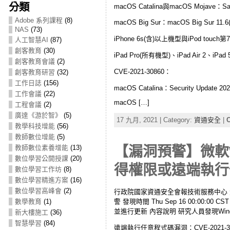
分類
macOS Catalina與macOS Mojave：S
Adobe 系列課程
(8)
macOS Big Sur：macOS Big Sur 1
NAS
(73)
iPhone 6s(含)以上機型與iPod touch
人工智慧AI
(87)
創客教育
(30)
iPad Pro(所有機型)、iPad Air 2、iP
創客教育會議
(2)
CVE-2021-30860：
創客教育研習
(32)
工作日誌
(156)
macOS Catalina：Security Update 2
工作會議
(22)
macOS […]
工程會議
(2)
廣達《游於智》
(5)
17 九月, 2021 | Category:
資通安全
|
C
教學科技增能
(56)
教師數位增能
(5)
教師數位素養增能
(13)
【漏洞預警】微軟
數位學習公開授課
(20)
得權限或遠端執行
數位學習工作坊
(8)
數位學習精進方案
(16)
數位學習高峰會
(2)
行政院國家資通安全會報技術服務中心 漏洞/資安訊
警 發現時間 Thu Sep 16 00:0
數學教育
(1)
並進行更新 內容說明 研究人員發現W
新大樓施工
(36)
智慧學習
(84)
遠端執行任意程式碼漏洞：CVE-2021-36965與