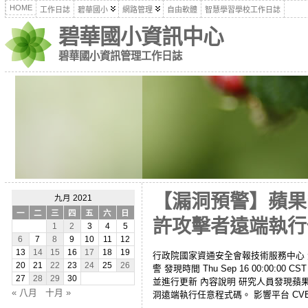
HOME
工作日誌
碧華國小
網路管理
自由軟體
智慧學習學校工作日誌
碧華國小資訊中心
碧華國小資訊管理工作日誌
【漏洞預警】蘋果iO
九月 2021
一
二
三
四
五
六
日
許攻擊者遠端執行
1
2
3
4
5
6
7
8
9
10
11
12
13
14
15
16
17
18
19
行政院國家資通安全會報技術服務中心 漏洞/資安訊
20
21
22
23
24
25
26
警 發現時間 Thu Sep 16 00:00:
27
28
29
30
並進行更新 內容說明 研究人員發現蘋果相
« 八月
十月 »
洞遠端執行任意程式碼。 影響平台 CVE-20