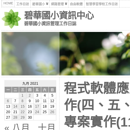
HOME
工作日誌
碧華國小
網路管理
自由軟體
智慧學習學校工作日誌
碧華國小資訊中心
碧華國小資訊管理工作日誌
程式軟體應
九月 2021
一
二
三
四
五
六
日
1
2
3
4
5
作(四、五、六
6
7
8
9
10
11
12
13
14
15
16
17
18
19
20
21
22
23
24
25
26
專案實作(11
27
28
29
30
« 八月
十月