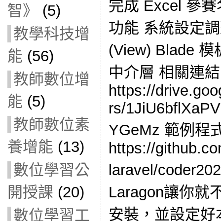
完成 Excel 
智》
(5)
功能 系統設定調整
教學科技增
(View) Blade
能
(56)
中介層 相關連結
教師數位增
https://drive.goo
能
(5)
rs/1JiU6bflXa
教師數位素
YGeMz 範例程
養增能
(13)
https://github.c
數位學習公
laravel/coder
開授課
(20)
Laragon讓
安裝，並設定好本地
數位學習工