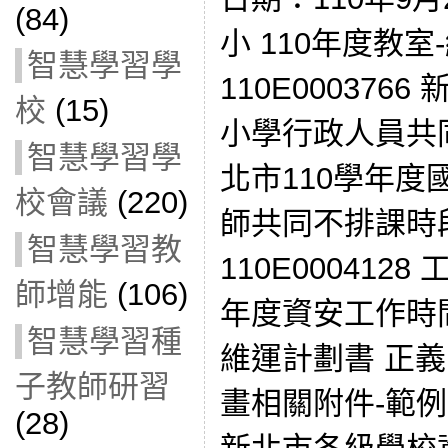
(84)
小 110年度教
智慧學習學
110E000376
校
(15)
小學行政人員共
智慧學習學
北市110學年
校會議
(220)
師共同不排課時
智慧學習教
110E000412
師增能
(106)
年度資安工作時間表
智慧學習種
維運計劃書 正
子教師研習
畫相關附件-範例(1
(28)