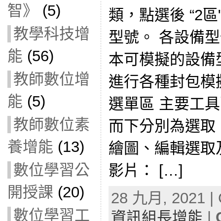
智》
(5)
類，點選後 “2
教學科技增
型號。 各設備
能
(56)
本可模擬的設備
教師數位增
進行各種封包模
能
(5)
選單區 主要工
教師數位素
而下分別為選取
養增能
(13)
繪圖、編輯選取
數位學習公
影片： […]
開授課
(20)
28 九月, 2021 | 
數位學習工
資訊組長增能
|