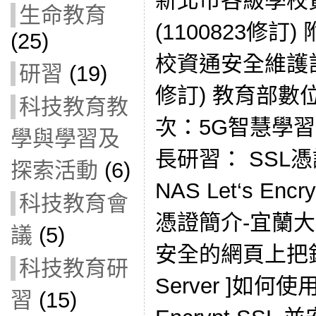
新北市各級學校
生命教育
(1100823修訂
(25)
校資通安全維護計畫
研習
(19)
修訂) 教育部數
科技教育教
次：5G智慧學
學與學習及
長研習： SSL憑證
探索活動
(6)
NAS Let‘s En
科技教育會
憑證簡介-宜蘭
議
(5)
安全的網頁上把鎖202
科技教育研
Server ]如何使用 
習
(15)