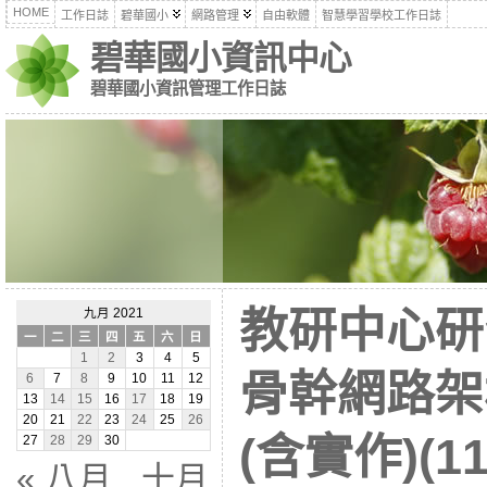
HOME
工作日誌
碧華國小
網路管理
自由軟體
智慧學習學校工作日誌
碧華國小資訊中心
碧華國小資訊管理工作日誌
教研中心研
九月 2021
一
二
三
四
五
六
日
1
2
3
4
5
骨幹網路架
6
7
8
9
10
11
12
13
14
15
16
17
18
19
20
21
22
23
24
25
26
(含實作)(11
27
28
29
30
« 八月
十月