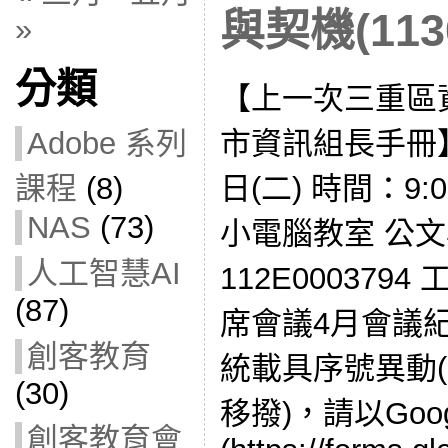
與契機(1130
»
分類
【上一次三重區
市資訊組長手冊】
Adobe 系列
日(二) 時間：9:
課程
(8)
NAS
(73)
小電腦教室 公
人工智慧AI
112E000379
(87)
席會議4月會議紀
創客教育
統載具序號異動
(30)
移撥)，請以Goo
創客教育會