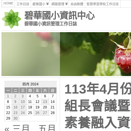
HOME
工作日誌
碧華國小
網路管理
自由軟體
智慧學習學校工作日誌
碧華國小資訊中心
碧華國小資訊管理工作日誌
113年4
四月 2024
一
二
三
四
五
六
日
1
2
3
4
5
6
7
組長會議暨
8
9
10
11
12
13
14
15
16
17
18
19
20
21
22
23
24
25
26
27
28
素養融入資
29
30
« 三月
五月