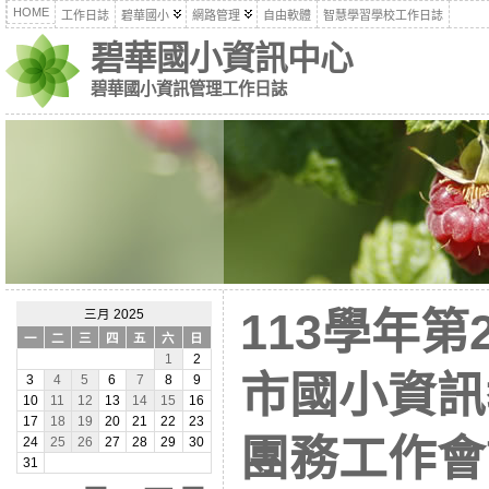
HOME
工作日誌
碧華國小
網路管理
自由軟體
智慧學習學校工作日誌
碧華國小資訊中心
碧華國小資訊管理工作日誌
113學年第
三月 2025
一
二
三
四
五
六
日
1
2
市國小資訊
3
4
5
6
7
8
9
10
11
12
13
14
15
16
17
18
19
20
21
22
23
團務工作會
24
25
26
27
28
29
30
31