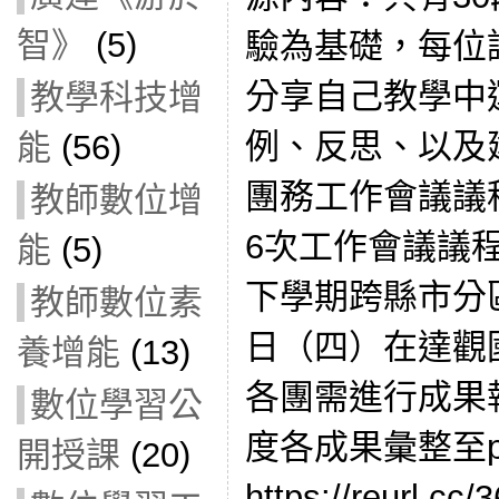
智》
(5)
驗為基礎，每位
分享自己教學中
教學科技增
例、反思、以及
能
(56)
團務工作會議議程：
教師數位增
6次工作會議議程
能
(5)
下學期跨縣市分區
教師數位素
日（四）在達觀
養增能
(13)
各團需進行成果
數位學習公
度各成果彙整至pa
開授課
(20)
https://reurl.