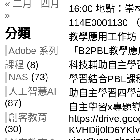
« 二月
四月
16:00 地點：
»
114E0001130
分類
教學應用工作坊 
「B2PBL教學
Adobe 系列
科技輔助自主學習
課程
(8)
NAS
(73)
學習結合PBL課
人工智慧AI
助自主學習四學
(87)
自主學習x專題導
創客教育
https://drive.goo
(30)
KVHDij0lD6YKl