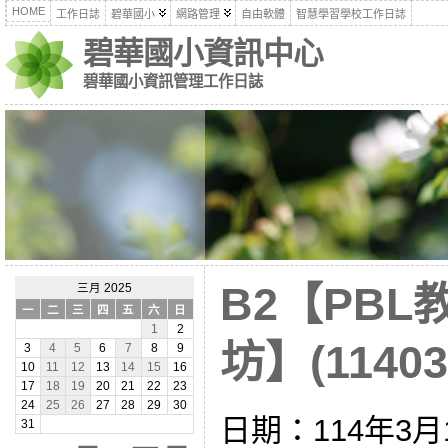
HOME
工作日誌
碧華國小
網路管理
自由軟體
智慧學習學校工作日誌
碧華國小資訊中心
碧華國小資訊管理工作日誌
B2【PB
三月 2025
一
二
三
四
五
六
日
1
2
坊】(11403
3
4
5
6
7
8
9
10
11
12
13
14
15
16
17
18
19
20
21
22
23
24
25
26
27
28
29
30
日期：114年3月1
31