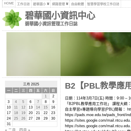
HOME
工作日誌
碧華國小
網路管理
自由軟體
智慧學習學校工作日誌
碧華國小資訊中心
碧華國小資訊管理工作日誌
B2【PBL教學應用工
三月 2025
一
二
三
四
五
六
日
1
2
日期：114年3月7日(五) 時間：9:00 
3
4
5
6
7
8
9
「B2PBL教學應用工作坊」 課程大綱
10
11
12
13
14
15
16
自主學習x專題導向學習(PBL)簡報： https://dr
17
18
19
20
21
22
23
https://pads.moe.edu.tw/pads_fr
24
25
26
27
28
29
30
https://sites.google.com/mail.n
31
https://sites.google.com/mai
« 二月
四月 »