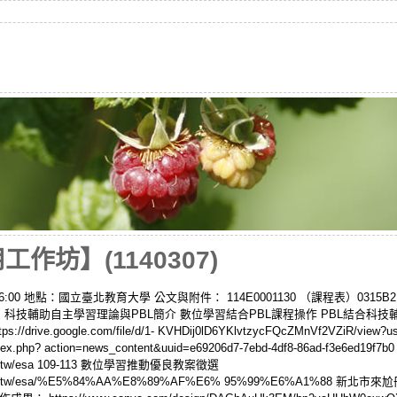
作坊】(1140307)
– 16:00 地點：國立臺北教育大學 公文與附件： 114E0001130 （課程表）031
： 科技輔助自主學習理論與PBL簡介 數位學習結合PBL課程操作 PBL結合科
ive.google.com/file/d/1- KVHDij0lD6YKlvtzycFQcZMnVf2VZiR/vi
ont/index.php? action=news_content&uuid=e69206d7-7ebd-4df8-86ad-
tcu.edu.tw/esa 109-113 數位學習推動優良教案徵選
l.ntcu.edu.tw/esa/%E5%84%AA%E8%89%AF%E6% 95%99%E6%A1%88 新