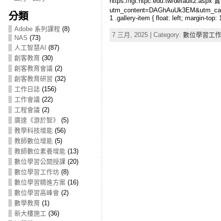
https://lgt.ntpc.edu.tw/default2.
utm_content=DAGhAuUk3EM&utm_campa
分類
1 .gallery-item { float: left; margin-top
Adobe 系列課程
(8)
7 三月, 2025 | Category:
數位學習工
NAS
(73)
人工智慧AI
(87)
創客教育
(30)
創客教育會議
(2)
創客教育研習
(32)
工作日誌
(156)
工作會議
(22)
工程會議
(2)
廣達《游於智》
(5)
教學科技增能
(56)
教師數位增能
(5)
教師數位素養增能
(13)
數位學習公開授課
(20)
數位學習工作坊
(8)
數位學習精進方案
(16)
數位學習高峰會
(2)
數學教育
(1)
新大樓施工
(36)