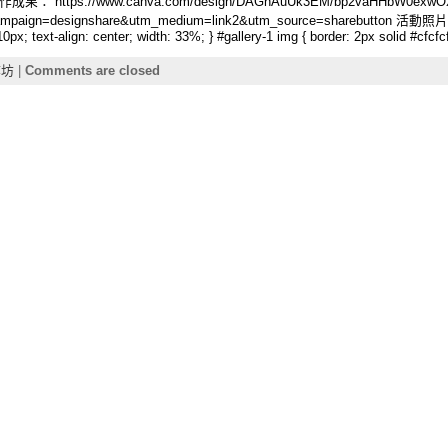
aspx 實作成果： https://www.canva.com/design/DAGhAuUk3EM/bp2vaHHbW0exwO
ign=designshare&utm_medium=link2&utm_source=sharebutton 活動照片： #gall
: 10px; text-align: center; width: 33%; } #gallery-1 img { border: 2px solid #cfcfc
作坊
|
Comments are closed