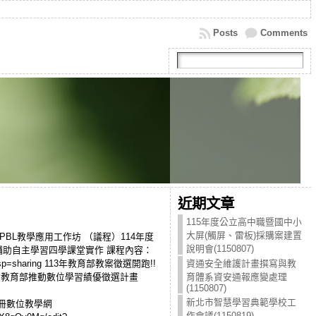
Posts
Comments
近期文章
115年度公立高中職暨國中小
大屏(觸屏、雷板)採購案建置
5B2PBL教學應用工作坊 （議程）114年度
說明會(1150807)
技輔助自主學習四學課堂實作 課程內容：
ew?usp=sharing 113年教育部教案徵選開跑!!
資通安全維護計畫撰寫與教
f3e6ed19f7b0 教育部推動數位學習績優徵選計畫
育體系資安通報應變處理
(1150807)
新北市智慧學習典範學校工
北市來尬冊數位教學網
作會議(1150819)