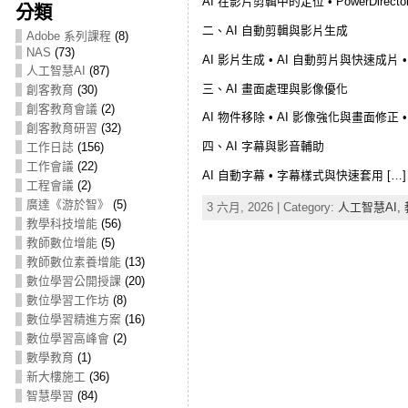
AI 在影片剪輯中的定位 • PowerDirec
分類
二、AI 自動剪輯與影片生成
Adobe 系列課程
(8)
NAS
(73)
AI 影片生成 • AI 自動剪片與快速成片 
人工智慧AI
(87)
三、AI 畫面處理與影像優化
創客教育
(30)
創客教育會議
(2)
AI 物件移除 • AI 影像強化與畫面修正 
創客教育研習
(32)
四、AI 字幕與影音輔助
工作日誌
(156)
工作會議
(22)
AI 自動字幕 • 字幕樣式與快速套用 […]
工程會議
(2)
廣達《游於智》
(5)
3 六月, 2026 | Category:
人工智慧AI,
教學科技增能
(56)
教師數位增能
(5)
教師數位素養增能
(13)
數位學習公開授課
(20)
數位學習工作坊
(8)
數位學習精進方案
(16)
數位學習高峰會
(2)
數學教育
(1)
新大樓施工
(36)
智慧學習
(84)