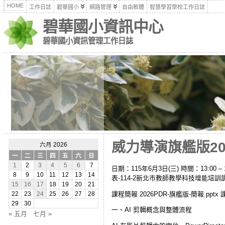
HOME
工作日誌
碧華國小
網路管理
自由軟體
智慧學習學校工作日誌
碧華國小資訊中心
碧華國小資訊管理工作日誌
威力導演旗艦版2026
六月 2026
一
二
三
四
五
六
日
1
2
3
4
5
6
7
日期：115年6月3日(三) 時間：13:00 – 16:
8
9
10
11
12
13
14
表-114-2新北市教師教學科技增能培訓課程 課程資
15
16
17
18
19
20
21
課程簡報 2026PDR-旗艦版-簡報.pptx 課程素材 
22
23
24
25
26
27
28
29
30
一、AI 剪輯概念與整體流程
« 五月
七月 »