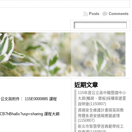
Posts
Comments
近期文章
115年度公立高中職暨國中小
大屏(觸屏、雷板)採購案建置
are 公文與附件： 115E0000885 課程
說明會(1150807)
資通安全維護計畫撰寫與教
N0CB7hBha6x?usp=sharing 課程大綱
育體系資安通報應變處理
(1150807)
新北市智慧學習典範學校工
作會議(1150819)