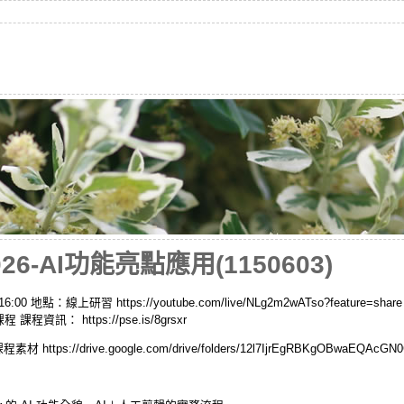
-AI功能亮點應用(1150603)
00 地點：線上研習 https://youtube.com/live/NLg2m2wATso?feature=sh
訊： https://pse.is/8grsxr
https://drive.google.com/drive/folders/12l7IjrEgRBKgOBwaEQAcG