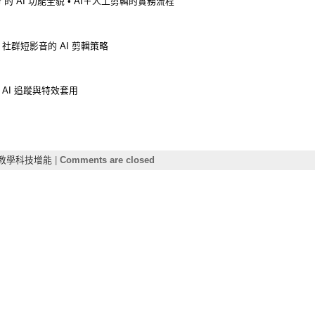
tor 的 AI 功能全貌 • AI＋人工剪輯的實務流程
• 社群短影音的 AI 剪輯策略
• AI 追蹤與特效套用
教學科技增能
|
Comments are closed