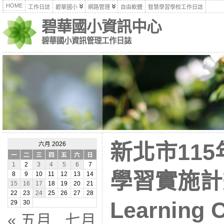
HOME
工作日誌
碧華國小
網路管理
自由軟體
智慧學習學校工作日誌
碧華國小資訊中心
碧華國小資訊管理工作日誌
新北市11
六月 2026
一
二
三
四
五
六
日
1
2
3
4
5
6
7
學習實施計畫
8
9
10
11
12
13
14
15
16
17
18
19
20
21
22
23
24
25
26
27
28
Learnin
29
30
« 五月
七月