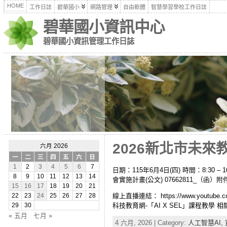
HOME
工作日誌
碧華國小
網路管理
自由軟體
智慧學習學校工作日誌
碧華國小資訊中心
碧華國小資訊管理工作日誌
2026新北市未來教
六月 2026
一
二
三
四
五
六
日
1
2
3
4
5
6
7
日期：115年6月4日(四) 時間：8:3
8
9
10
11
12
13
14
會實施計畫(公文) 07662811_（
15
16
17
18
19
20
21
線上直播連結： https://www.youtub
22
23
24
25
26
27
28
科技教育網-「AI X SEL」課程教學 相
29
30
« 五月
七月 »
4 六月, 2026 | Category:
人工智慧AI,