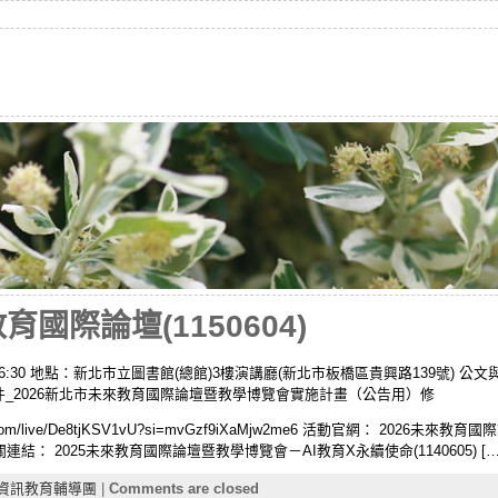
育國際論壇(1150604)
0 – 16:30 地點：新北市立圖書館(總館)3樓演講廳(新北市板橋區貴興路139號)
函）附件_2026新北市未來教育國際論壇暨教學博覽會實施計畫（公告用）修
e.com/live/De8tjKSV1vU?si=mvGzf9iXaMjw2me6 活動官網： 2026
關連結： 2025未來教育國際論壇暨教學博覽會－AI教育X永續使命(1140605) […
資訊教育輔導團
|
Comments are closed