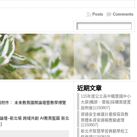
Posts
Comments
近期文章
115年度公立高中職暨國中小
大屏(觸屏、雷板)採購案建置
 公文與附件： 未來教育國際論壇暨教學博覽
說明會(1150807)
資通安全維護計畫撰寫與教
未來教育國際論壇–新北場 跨域共創 AI教育藍圖 新北
育體系資安通報應變處理
]
(1150807)
新北市智慧學習典範學校工
作會議(1150819)