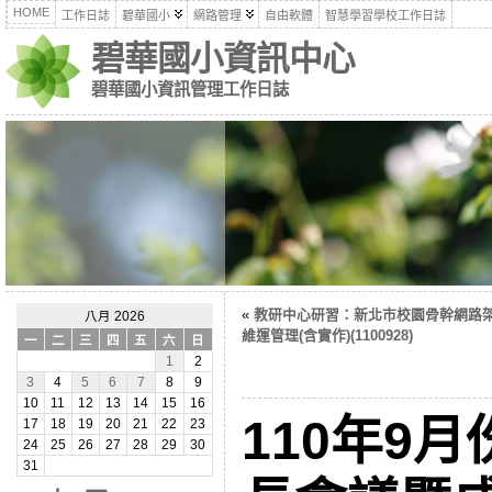
HOME
工作日誌
碧華國小
網路管理
自由軟體
智慧學習學校工作日誌
碧華國小資訊中心
碧華國小資訊管理工作日誌
«
教研中心研習：新北市校園骨幹網路
八月 2026
維運管理(含實作)(1100928)
一
二
三
四
五
六
日
1
2
3
4
5
6
7
8
9
10
11
12
13
14
15
16
110年9
17
18
19
20
21
22
23
24
25
26
27
28
29
30
31