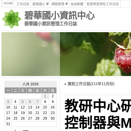
HOME
工作日誌
碧華國小
網路管理
自由軟體
智慧學習學校工作日誌
碧華國小資訊中心
碧華國小資訊管理工作日誌
«
資訊工作日誌(111年11月份)
八月 2026
一
二
三
四
五
六
日
1
2
教研中心
3
4
5
6
7
8
9
10
11
12
13
14
15
16
17
18
19
20
21
22
23
控制器與Mir
24
25
26
27
28
29
30
31