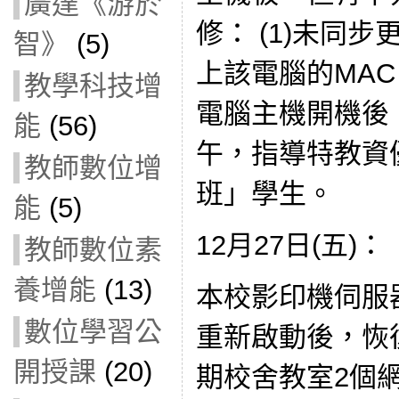
廣達《游於
修： (1)未同步更換
智》
(5)
上該電腦的MAC
教學科技增
電腦主機開機後，
能
(56)
午，指導特教資
教師數位增
班」學生。
能
(5)
12月27日(五)：
教師數位素
養增能
(13)
本校影印機伺服器 W
數位學習公
重新啟動後，恢
開授課
(20)
期校舍教室2個