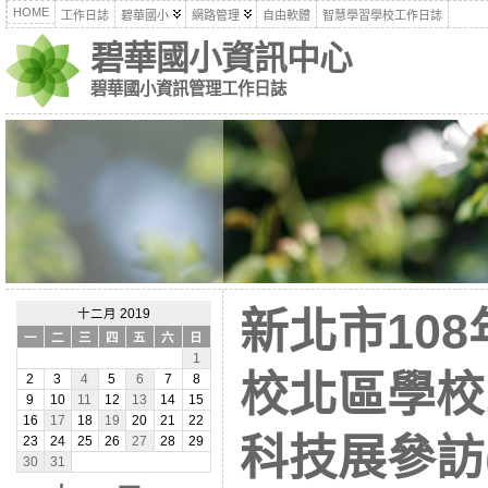
HOME
工作日誌
碧華國小
網路管理
自由軟體
智慧學習學校工作日誌
碧華國小資訊中心
碧華國小資訊管理工作日誌
新北市10
十二月 2019
一
二
三
四
五
六
日
1
校北區學校
2
3
4
5
6
7
8
9
10
11
12
13
14
15
16
17
18
19
20
21
22
科技展參訪(1
23
24
25
26
27
28
29
30
31