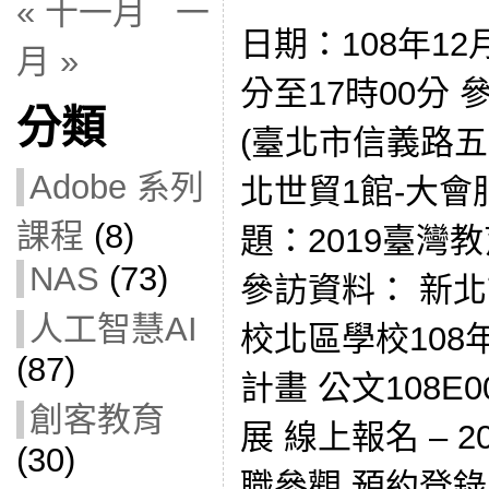
« 十一月
一
日期：108年12月
月 »
分至17時00分
分類
(臺北市信義路五
Adobe 系列
北世貿1館-大會
課程
(8)
題：2019臺灣教
NAS
(73)
參訪資料： 新北
人工智慧AI
校北區學校10
(87)
計畫 公文108E0
創客教育
展 線上報名 – 
(30)
職參觀 預約登