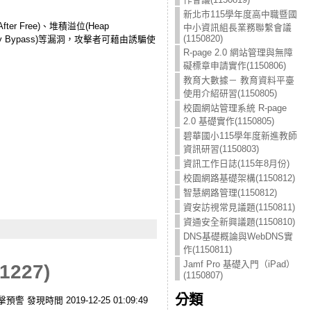
新北市115學年度高中職暨國
ter Free)、堆積溢位(Heap
中小資訊組長業務聯繫會議
(1150820)
curity Bypass)等漏洞，攻擊者可藉由誘騙使
R-page 2.0 網站管理與無障
礙標章申請實作(1150806)
教育大數據－ 教育資料平臺
使用介紹研習(1150805)
校園網站管理系統 R-page
2.0 基礎實作(1150805)
碧華國小115學年度新進教師
資訊研習(1150803)
資訊工作日誌(115年8月份)
校園網路基礎架構(1150812)
智慧網路管理(1150812)
資安訪視常見議題(1150811)
資通安全新興議題(1150810)
DNS基礎概論與WebDNS實
作(1150811)
Jamf Pro 基礎入門（iPad）
27)
(1150807)
分類
警 發現時間 2019-12-25 01:09:49