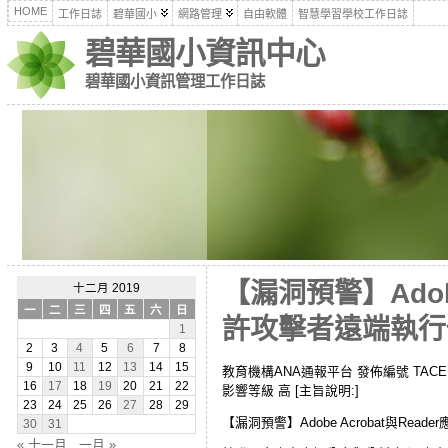
HOME
工作日誌
碧華國小
網路管理
自由軟體
智慧學習學校工作日誌
碧華國小資訊中心
碧華國小資訊管理工作日誌
【漏洞預警】Adob
十二月 2019
一
二
三
四
五
六
日
許攻擊者遠端執行任意
1
2
3
4
5
6
7
8
9
10
11
12
13
14
15
教育機構ANA通報平台 發佈編號 TACERT-ANA
16
17
18
19
20
21
22
影響等級 高 [主旨說明:]
23
24
25
26
27
28
29
【漏洞預警】Adobe Acrobat與
30
31
« 十一月
一月 »