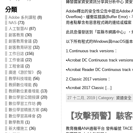
轉發國家資安資訊分享與分析中心 資安訊息警訊
分類
Adobe釋出的安全性公告中提出Adobe Acro
Overflow)、緩衝區錯誤(Buffer Erro
Adobe 系列課程
(8)
用者點擊含有惡意程式碼的連結或檔案
NAS
(73)
人工智慧AI
(87)
此訊息僅發送到「區縣市網路中心」，煩
創客教育
(30)
創客教育會議
(2)
以下所有程式的Windows與macOS版
創客教育研習
(32)
1.Continuous track versions：
工作日誌
(156)
工作會議
(22)
•Acrobat DC Continuous track vers
工程會議
(2)
•Acrobat Reader DC Continuous tra
廣達《游於智》
(5)
教學科技增能
(56)
2.Classic 2017 versions：
教師數位增能
(5)
•Acrobat 2017 Classic […]
教師數位素養增能
(13)
數位學習公開授課
(20)
27 十二月, 2019 | Category:
資通安全
數位學習工作坊
(8)
數位學習精進方案
(16)
【攻擊預警】駭客利
數位學習高峰會
(2)
數學教育
(1)
新大樓施工
(36)
教育機構ANA通報平台 發佈編號 TACERT-ANA