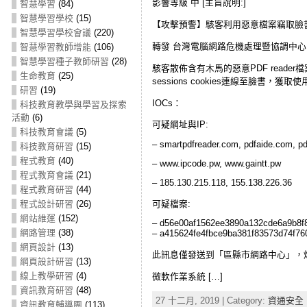
影響等級 中 [主旨說明:]
智慧學習
(84)
智慧學習學校
(15)
【攻擊預警】駭客利用惡意檔案竊取臉書帳
智慧學習學校會議
(220)
轉發 台灣電腦網路危機處理暨協調中心 資安訊
智慧學習教師增能
(106)
智慧學習種子教師研習
(28)
駭客散佈含有木馬的惡意PDF reader檔案
生命教育
(25)
sessions cookies連線至臉書，
研習
(19)
IOCs：
科技教育教學與學習及探索
活動
(6)
可疑網址與IP:
科技教育會議
(5)
– smartpdfreader.com, pdfaide.com, p
科技教育研習
(15)
程式教育
(40)
– www.ipcode.pw, www.gaintt.pw
程式教育會議
(21)
– 185.130.215.118, 155.138.226.36
程式教育研習
(44)
可疑檔案:
程式設計研習
(26)
網站維運
(152)
– d56e00af1562ee3890a132cde6a9b8f
網路管理
(38)
– a415624fe4fbce9ba381f83573d74f7
網頁設計
(13)
此訊息僅發送到「區縣市網路中心」，煩
網頁設計研習
(13)
線上教學研習
(4)
微軟作業系統 […]
資訊教育研習
(48)
27 十二月, 2019 | Category:
資通安全
資訊教育輔導團
(113)