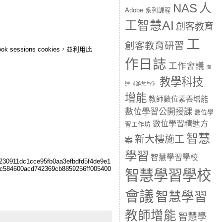
人
NAS
Adobe 系列課程
工智慧AI
創客教育
工
創客教育研習
essions cookies，並利用此
作日誌
工作會議
廣
教學科技
達《游於智》
增能
教師數位素養增能
數位學習公開授課
數位學
數位學習精進方
習工作坊
智慧
新大樓施工
案
學習
智慧學習學校
230911dc1cce95fb0aa3efbdfd5f4de9e1
4c584600acd742369cb8859256ff005400
智慧學習學校
會議
智慧學習
教師增能
智慧學