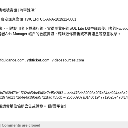
號資訊 [內容說明:]
息警訊 TWCERTCC-ANA-201912-0001
，引誘使用者下載執行後，會從瀏覽器的SQL Lite DB中竊取使用者的Facebook s
獲取使用者Ads Manager 帳戶的敏感資訊，藉以散佈廣告或不實訊息等惡意攻擊。
dfguidance.com, ytbticket.com, videossources.com
8a7b68d73c1532ab5dad046c7cf5c20f3 – ede475db32026a207a54ed924aa6e2
60197ad2371d4e4a390ea5722fad755cb – 25c60987a0148c19477196257478f1
請貴單位協助公告或轉發。 [影響平台:]
|
Comments are closed