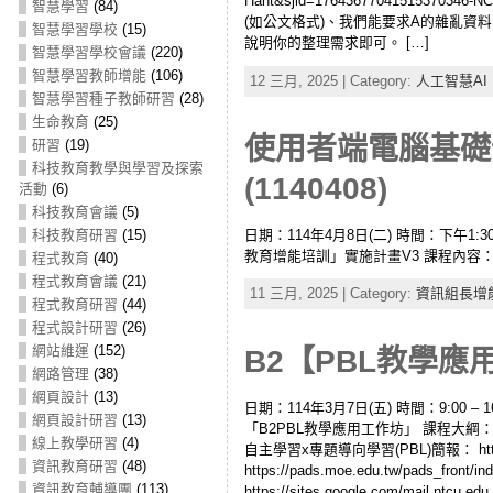
Hant&sjid=176436770415
智慧學習
(84)
(如公文格式)、我們能要求A的雜亂資料
智慧學習學校
(15)
說明你的整理需求即可。 […]
智慧學習學校會議
(220)
智慧學習教師增能
(106)
12 三月, 2025 | Category:
人工智慧AI
智慧學習種子教師研習
(28)
生命教育
(25)
使用者端電腦基礎
研習
(19)
科技教育教學與學習及探索
(1140408)
活動
(6)
科技教育會議
(5)
日期：114年4月8日(二) 時間：下午1:3
科技教育研習
(15)
教育增能培訓」實施計畫V3 課程內容：
程式教育
(40)
程式教育會議
(21)
11 三月, 2025 | Category:
資訊組長增
程式教育研習
(44)
程式設計研習
(26)
網站維運
(152)
B2【PBL教學應用工
網路管理
(38)
網頁設計
(13)
日期：114年3月7日(五) 時間：9:00 
網頁設計研習
(13)
「B2PBL教學應用工作坊」 課程大綱
線上教學研習
(4)
自主學習x專題導向學習(PBL)簡報： https://dr
資訊教育研習
(48)
https://pads.moe.edu.tw/pads_fr
資訊教育輔導團
(113)
https://sites.google.com/mail.n