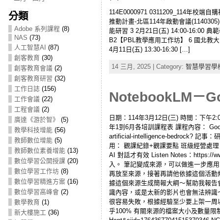
114E0000971 0311209_11
分類
推動計畫-北區114年啟動會議(114030
Adobe 系列課程
(8)
能研習 3 2月21日(五) 14:00-16:00
NAS
(73)
B2【PBL教學應用工作坊】 6 國北教大 3月
人工智慧AI
(87)
4月11日(五) 13:30-16:30 […]
創客教育
(30)
14 三月, 2025 | Category:
智慧學習學
創客教育會議
(2)
創客教育研習
(32)
工作日誌
(156)
NotebookLM－G
工作會議
(22)
工程會議
(2)
日期：114年3月12日(三) 時間：下午2:00 – 
廣達《游於智》
(5)
年1到6月各培訓課程表 課程內容： Google Noteb
教學科技增能
(56)
artificial-intelligence-bed
教師數位增能
(5)
用： 觀課紀錄+觀課要點 班級經營處理 閱讀
教師數位素養增能
(13)
AI 對話才有效 Listen Notes：h
數位學習公開授課
(20)
入。 筆記變成來源，可以做進一步應
數位學習工作坊
(8)
再放至來源，接著再請他依據這個活動
數位學習精進方案
(16)
據這個來源生成簡報大綱～幫助我報告會議
數位學習高峰會
(2)
識內容，或是太新的影片也會無法辨識～ 
很容易失敗，根據經驗至少要上架一周以上的
數學教育
(1)
乎100% 有關來源的檔案大小及數量限制，大家可以參考
新大樓施工
(36)