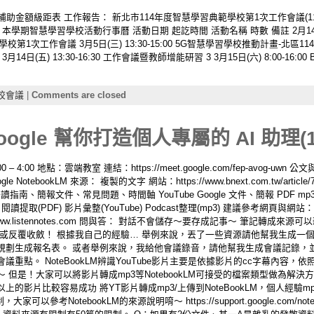
4年校端自購補助金額級距表 工作報告： 新北市114年度智慧學習典範學校第1次工作會議(11
5) 本學期智慧學習學校活動行事曆 活動日期 起訖時間 活動名稱 時數 備註 2月14日(五
 典範學校第1次工作會議 3月5日(三) 13:30-15:00 5G智慧學習學校推動計畫-北區114年
14日(五) 13:30-16:30 工作會議暨教師增能研習 3 3月15日(六) 8:00-16
校會議
|
Comments are closed
oogle 幫你打造個人專屬的 AI 助理(11
4:00 地點：雲端教室 連結：https://meet.google.com/fep-avog-uwn 公文與附
ookLM 來源： 複製的文字 網站：https://www.bnext.com.tw/article/76138/c
rock? 記事：研讀指南、簡報文件、常見問題、時間軸 YouTube Google 文件、簡報 PDF 
提取(PDF) 影片彙整(YouTube) Podcast整理(mp3) 建議參考網頁與
ttps://www.listennotes.com 問與答： 對話不會儲存～要存成記事～ 筆記
用或反覆收斂！ 根據我自己的經驗… 舉例來說，丟了一些資源請他幫我生成一
規劃生成報名表。 或者舉例來說，我給他會議錄音，請他幫我生成會議記錄，
重點。 NoteBookLM辨識YouTube影片主要是依據影片的cc字幕內容，
但是！大家可以將影片轉成mp3等NotebookLM可接受的檔案類型做為解決
影片比較容易成功 將YT影片轉成mp3/上傳到NoteBookLM，個人經驗m
NotebookLM的來源說明唷～ https://support.google.com/notebookl