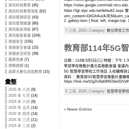
資訊科技教育
(45)
https://sites.google.com/mai
https://lgt.ntpc.edu.tw/default2.
資訊科技教育增能
(62)
utm_content=DAGhAuUk3EM&utm_campa
資訊管理研習
(43)
2 .gallery-item { float: left; margin-top
資訊管理維護
(80)
資訊組長增能
(97)
7 三月, 2025 | Category:
數位學習工
資訊組長會議
(104)
資通安全
(156)
教育部114年5G智
資通安全會議
(15)
資通安全研習
(39)
運算思維
(7)
日期：114年3月5日(三) 時間：下午 1:30 –
領導統御
(1)
學習學校推動計畫北區啟動會議 會議內容：
5G 智慧學習學校工作項目 入校輔導與
高師大數位自造教育
(15)
資料： 教育部5G智慧學習推動計畫輔導專家學者
彙整
https://line.me/ti/g2/s8afdHif2ibo0
2026 年 八月
(9)
5 三月, 2025 | Category:
智慧學習學
2026 年 七月
(14)
2026 年 六月
(9)
2026 年 五月
(14)
« Newer Entries
2026 年 四月
(14)
2026 年 三月
(11)
2026 年 二月
(2)