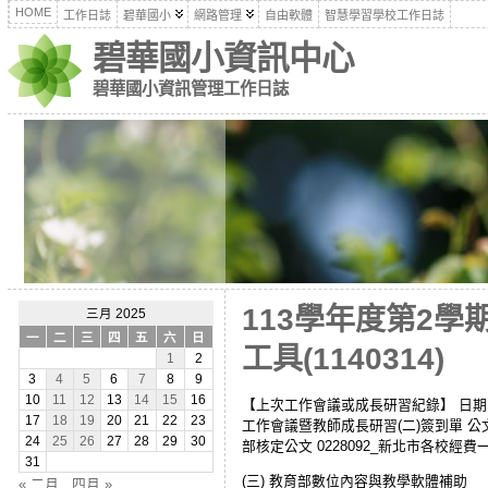
HOME
工作日誌
碧華國小
網路管理
自由軟體
智慧學習學校工作日誌
碧華國小資訊中心
碧華國小資訊管理工作日誌
113學年度第2
三月 2025
一
二
三
四
五
六
日
工具(1140314)
1
2
3
4
5
6
7
8
9
10
11
12
13
14
15
16
【上次工作會議或成長研習紀錄】 日期：114
17
18
19
20
21
22
23
工作會議暨教師成長研習(二)簽到單 公文與
24
25
26
27
28
29
30
部核定公文 0228092_新北市各校經費
31
(三) 教育部數位內容與教學軟體補助
« 二月
四月 »