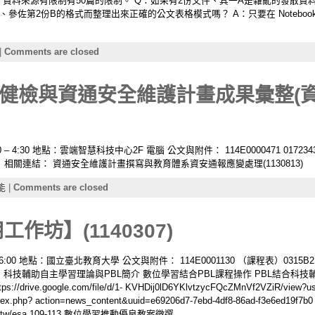
15370346-NC 資料來源有限制有50篇的限制。 Q：如果有2份文件、其一A是雜亂的
、參佐第2份B的格式而整理出來正確的公文表格模式嗎？ A：只要在 Notebo
|
Comments are closed
健檢與資通安全維護計畫成果彙整(資
0 – 4:30 地點：雲端智慧科技中心2F 電腦 公文與附件： 114E0000471 01
 相關連結： 資通安全維護計畫撰寫與教育體系資安通報應變處理(1130813)
能
|
Comments are closed
作坊】(1140307)
– 16:00 地點：國立臺北教育大學 公文與附件： 114E0001130 （課程表）031
： 科技輔助自主學習理論與PBL簡介 數位學習結合PBL課程操作 PBL結合科
ive.google.com/file/d/1- KVHDij0lD6YKlvtzycFQcZMnVf2VZiR/vi
ont/index.php? action=news_content&uuid=e69206d7-7ebd-4df8-86ad-
tcu.edu.tw/esa 109-113 數位學習推動優良教案徵選