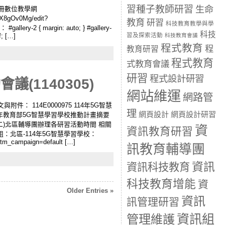
習種子教師研習
生命
北市來尬冊數位教學網
X8gOv0Mg/edit?
教育
研習
科技教育教學與學
ery-2 { margin: auto; } #gallery-
科技
習及探索活動
科技教育會議
f; […]
程式教育
程
教育研習
程式教育
式教育會議
研習
程式設計研習
(1140305)
網站維運
網路管
 公文與附件： 114E0000975 114年5G智慧
理
網頁設計
網頁設計研習
14 年教育部5G智慧學習學校推動計畫摘要
(二)北區輔導團辦理各研習活動時間 相關
資
資訊教育研習
E群組：北區-114年5G智慧學習學校：
utm_campaign=default […]
訊教育輔導團
資訊
資訊科技教育
科技教育增能
資
Older Entries »
資訊
訊管理研習
資訊組
管理維護