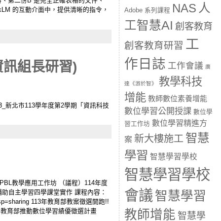
發散資料、第二份B 是完全正確表格的文件、
人
NAS
okLM 的互動介面中，提供清晰的指令，
Adobe 系列課程
工智慧AI
創客教育
工
創客教育研習
作日誌
訊組長研習)
工作會議
廣
教學科技
達《游於智》
增能
教師數位素養增能
72343_新北市113學年度第2學期「資訊科技
數位學習公開授課
數位學
數位學習精進方
習工作坊
智慧
新大樓施工
案
學習
智慧學習學校
智慧學習學校
5B2PBL教學應用工作坊 （議程）114年度
會議
技輔助自主學習四學課堂實作 課程內容：
智慧學習
ew?usp=sharing 113年教育部教案徵選開跑!!
f3e6ed19f7b0 教育部推動數位學習績優徵選計畫
教師增能
智慧學