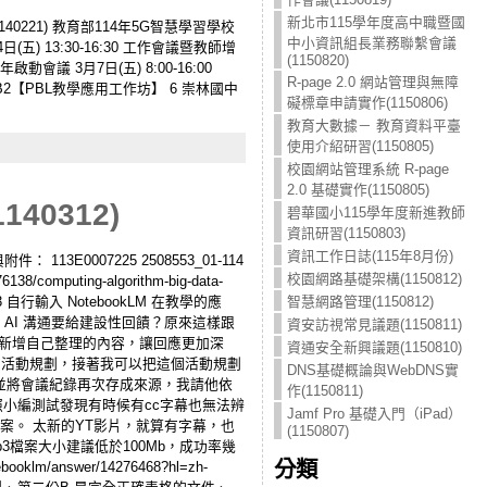
新北市115學年度高中職暨國
40221) 教育部114年5G智慧學習學校
中小資訊組長業務聯繫會議
) 13:30-16:30 工作會議暨教師增
(1150820)
啟動會議 3月7日(五) 8:00-16:00
R-page 2.0 網站管理與無障
:00 B2【PBL教學應用工作坊】 6 崇林國中
礙標章申請實作(1150806)
教育大數據－ 教育資料平臺
使用介紹研習(1150805)
校園網站管理系統 R-page
2.0 基礎實作(1150805)
40312)
碧華國小115學年度新進教師
資訊研習(1150803)
資訊工作日誌(115年8月份)
件： 113E0007225 2508553_01-114
校園網路基礎架構(1150812)
omputing-algorithm-big-data-
mp3 自行輸入 NotebookLM 在教學的應
智慧網路管理(1150812)
網站： AI 溝通要給建設性回饋？原來這樣跟
資安訪視常見議題(1150811)
轉成來源可以新增自己整理的內容，讓回應更加深
資通安全新興議題(1150810)
個活動規劃，接著我可以把這個活動規劃
DNS基礎概論與WebDNS實
並將會議紀錄再次存成來源，我請他依
作(1150811)
依照小編測試發現有時候有cc字幕也無法辨
Jamf Pro 基礎入門（iPad）
方案。 太新的YT影片，就算有字幕，也
(1150807)
p3檔案大小建議低於100Mb，成功率幾
分類
m/answer/14276468?hl=zh-