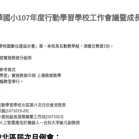
6碧華國小107年度行動學習學校工作會議暨
學校園數位建設計畫」案，本校為互動教學組，須繳交教案1份。
學習實施教案分組表
案參考格式
慧學習」實施教案示例 上傳教案教學
電腦教室舉行。
：
。
8年行動學習學校北區第六次月份會流程表
071019-20)
訊組長業務聯繫工作坊(1071023)
人工智慧應用於機器人－台科大李敏凡副教授
校北區屆次月例會：