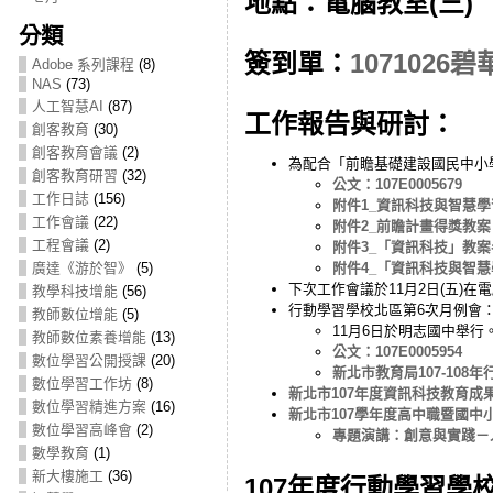
地點：電腦教室(三)
分類
簽到單：
107102
Adobe 系列課程
(8)
NAS
(73)
人工智慧AI
(87)
工作報告與研討：
創客教育
(30)
創客教育會議
(2)
為配合「前瞻基礎建設國民中小
創客教育研習
(32)
公文：107E0005679
工作日誌
(156)
附件1_資訊科技與智慧
工作會議
(22)
附件2_前瞻計畫得獎教案
工程會議
(2)
附件3_「資訊科技」教
廣達《游於智》
(5)
附件4_「資訊科技與智
下次工作會議於11月2日(五)在
教學科技增能
(56)
行動學習學校北區第6次月例會
教師數位增能
(5)
11月6日於明志國中舉行
教師數位素養增能
(13)
公文：107E0005954
數位學習公開授課
(20)
新北市教育局107-10
數位學習工作坊
(8)
新北市107年度資訊科技教育成果展(1
數位學習精進方案
(16)
新北市107學年度高中職暨國中小資
數位學習高峰會
(2)
專題演講：創意與實踐－
數學教育
(1)
新大樓施工
(36)
107年度行動學習學