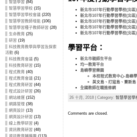
智慧學習
(84)
智慧學習學校
(15)
新北市107年行動學習學校(北區)第
智慧學習學校會議
(220)
新北市107年行動學習學校(北區)第
智慧學習教師增能
(106)
新北市107年行動學習學校(北區)第
新北市107年行動學習學校(北區)第
智慧學習種子教師研習
(28)
新北市107年行動學習學校(北區)第
生命教育
(25)
研習
(19)
學習平台：
科技教育教學與學習及探索
活動
(6)
新北市親師生平台
科技教育會議
(5)
均一教育平台
科技教育研習
(15)
島嶼學習樂園
程式教育
(40)
本校程式教育中心-島嶼
程式教育會議
(21)
英文島、打寇島、賽斯島
程式教育研習
(44)
全國教師在職進修網
程式設計研習
(26)
網站維運
(152)
26 十月, 2018 | Category:
智慧學習學
網路管理
(38)
網頁設計
(13)
Comments are closed.
網頁設計研習
(13)
線上教學研習
(4)
資訊教育研習
(48)
資訊教育輔導團
(113)