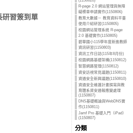
(1150820)
R-page 2.0 網站管理與無障
礙標章申請實作(1150806)
成長研習簽到單
教育大數據－ 教育資料平臺
使用介紹研習(1150805)
校園網站管理系統 R-page
2.0 基礎實作(1150805)
碧華國小115學年度新進教師
資訊研習(1150803)
資訊工作日誌(115年8月份)
校園網路基礎架構(1150812)
智慧網路管理(1150812)
資安訪視常見議題(1150811)
資通安全新興議題(1150810)
資通安全維護計畫撰寫與教
育體系資安通報應變處理
(1150807)
DNS基礎概論與WebDNS實
作(1150811)
Jamf Pro 基礎入門（iPad）
(1150807)
分類