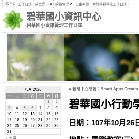
HOME
工作日誌
碧華國小
網路管理
自由軟體
智慧學習學校工作日誌
碧華國小資訊中心
碧華國小資訊管理工作日誌
«
教研中心研習：Smart Apps Creator
八月 2026
一
二
三
四
五
六
日
碧華國小行動學
1
2
3
4
5
6
7
8
9
10
11
12
13
14
15
16
17
18
19
20
21
22
23
日期：107年10月26日下
24
25
26
27
28
29
30
31
« 七月