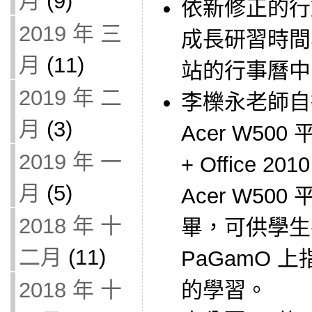
月
(9)
依新修正的行
2019 年 三
成長研習時間
月
(11)
站的行事曆中
2019 年 二
李櫟永老師自
月
(3)
Acer W500
2019 年 一
+ Office 
月
(5)
Acer W5
2018 年 十
畢，可供學生
二月
(11)
PaGamO 
2018 年 十
的學習。