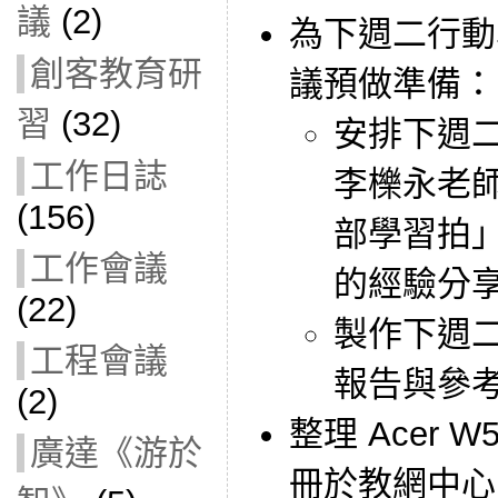
議
(2)
為下週二行動
創客教育研
議預做準備：
習
(32)
安排下週
工作日誌
李櫟永老
(156)
部學習拍
工作會議
的經驗分
(22)
製作下週
工程會議
報告與參
(2)
整理 Acer 
廣達《游於
冊於教網中心 