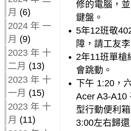
修的電腦，並
月
(6)
鍵盤。
2024 年 一
5年12班敬402
月
(9)
障，請工友李
2023 年 十
2年11班單
二月
(13)
會跳動。
2023 年 十
下午 1:20，
一月
(15)
Acer A3-A
2023 年 十
型行動便利箱
月
(11)
3:00左右歸