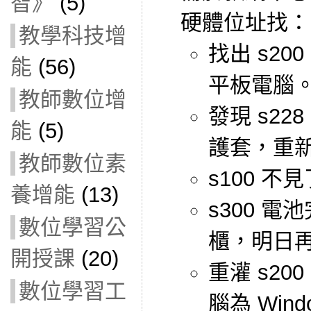
智》
(5)
硬體位址找：
教學科技增
找出 s200
能
(56)
平板電腦
教師數位增
發現 s228
能
(5)
護套，重
教師數位素
s100 不
養增能
(13)
s300 
數位學習公
櫃，明日
開授課
(20)
重灌 s200
數位學習工
腦為 Window