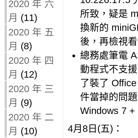
2020 年 六
所致，疑是 mi
月
(11)
換新的 min
2020 年 五
後，再檢視看
月
(8)
總務處筆電 A
2020 年 四
動程式不支援 W
月
(12)
了裝了 Offi
2020 年 三
件當掉的問題
月
(9)
Windows 7 + 
2020 年 二
4月8日(五)：
月
(10)