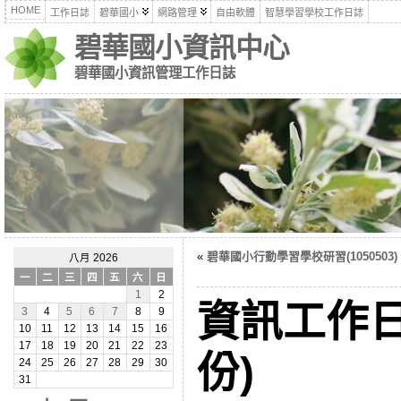
HOME
工作日誌
碧華國小
網路管理
自由軟體
智慧學習學校工作日誌
碧華國小資訊中心
碧華國小資訊管理工作日誌
«
碧華國小行動學習學校研習(1050503)
八月 2026
一
二
三
四
五
六
日
1
2
資訊工作日
3
4
5
6
7
8
9
10
11
12
13
14
15
16
17
18
19
20
21
22
23
份)
24
25
26
27
28
29
30
31