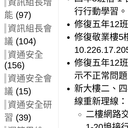
資訊組長增
行行動學習。
能
(97)
修復五年12
資訊組長會
修復敬業樓5
議
(104)
10.226.17.
資通安全
修復五年12班
(156)
示不正常問題
資通安全會
新大樓二、四
議
(15)
線重新理線：
資通安全研
二樓網路交換
習
(39)
1-20埠接