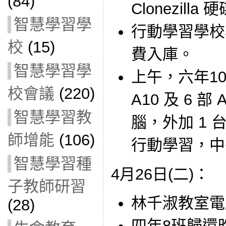
(84)
Clonezill
智慧學習學
行動學習學校
校
(15)
費入庫。
智慧學習學
上午，六年10班借
校會議
(220)
A10 及 6 部 
智慧學習教
腦，外加 1
師增能
(106)
行動學習，中
智慧學習種
4月26日(二)：
子教師研習
林千淑教室電
(28)
四年8班歸還