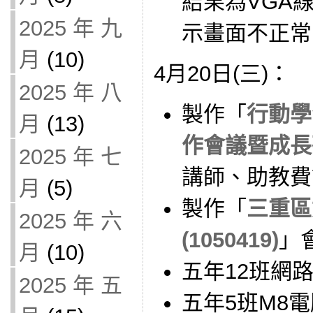
結果為VGA
2025 年 九
示畫面不正常
月
(10)
4月20日(三)：
2025 年 八
製作「
行動學
月
(13)
作會議暨成長
2025 年 七
講師、助教費
月
(5)
製作「
三重區
2025 年 六
(1050419)
」
月
(10)
五年12班網
2025 年 五
五年5班M8