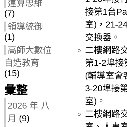
運算思維
接第1台Pa
(7)
室)，21
領導統御
(1)
交換器。
高師大數位
二樓網路交換器
自造教育
第1-2埠接第
(15)
(輔導室會
3-20埠接
彙整
室)。
2026 年 八
二樓網路
月
(9)
室、人事