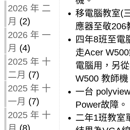
機。
2026 年 二
移電腦教室(
月
(2)
應器至敬20
2026 年 一
四年8班至電
月
(4)
走Acer W
2025 年 十
電腦用，另從櫃
二月
(7)
W500 教師
2025 年 十
一台 polyvi
一月
(7)
Power故障。
2025 年 十
二年1班教室
月
(8)