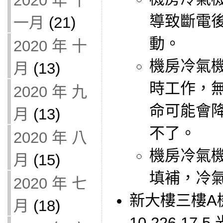
2020 年 十
導致斷電
一月
(21)
動。
2020 年 十
機房冷氣機
月
(13)
時工作，
2020 年 九
命可能會
月
(13)
不了。
2020 年 八
機房冷氣
月
(15)
填補，冷
2020 年 七
新大樓三樓A
月
(18)
10.226.1