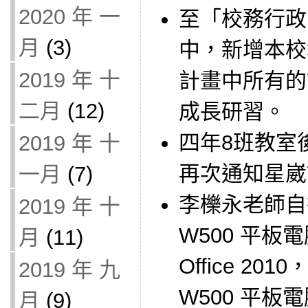
2020 年 一
至「校務行政
月
(3)
中，新增本校
2019 年 十
計畫中所有的
二月
(12)
成長研習。
四年8班教室
2019 年 十
再次通知星崴
一月
(7)
李櫟永老師自行
2019 年 十
W500 平板電腦
月
(11)
Office 20
2019 年 九
W500 平
月
(9)