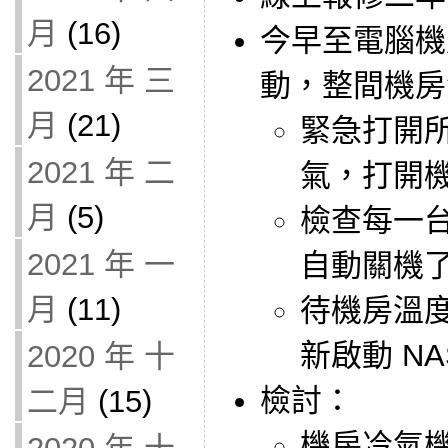
月
(16)
今早至電腦機
2021 年 三
動，整間機房
月
(21)
緊急打開
2021 年 二
氣，打開
月
(5)
檢查每一台
2021 年 一
自動關機
月
(11)
待機房溫度
新啟動 N
2020 年 十
檢討：
二月
(15)
機房冷氣