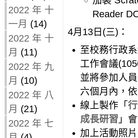
加裝 Scrat
2022 年 十
Reader D
一月
(14)
4月13日(三)：
2022 年 十
至校務行政系
月
(11)
工作會議(10
2022 年 九
並將參加人員
月
(10)
六個月內，依
2022 年 八
線上製作「
行
月
(21)
成長研習
」會
2022 年 七
加上活動照片
月
(4)