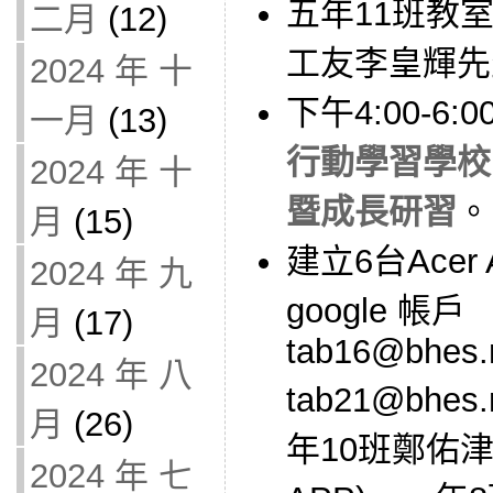
五年11班教室 
二月
(12)
工友李皇輝先
2024 年 十
下午4:00-6
一月
(13)
行動學習學校
2024 年 十
暨成長研習
。
月
(15)
建立6台Acer
2024 年 九
google 帳戶
月
(17)
tab16@bhes.n
2024 年 八
tab21@bhes
月
(26)
年10班鄭佑
2024 年 七