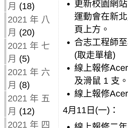
更新校園網站
月
(18)
運動會在新北
2021 年 八
頁上方。
月
(20)
合志工程師至
2021 年 七
(取走單槍)
月
(5)
線上報修Acer
2021 年 六
及滑鼠 1 支
月
(8)
線上報修Acer 
2021 年 五
4月11日(一)：
月
(12)
2021 年 四
線上報修二年