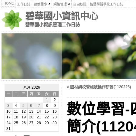
HOME
工作日誌
碧華國小
網路管理
自由軟體
智慧學習學校工作日誌
碧華國小資訊中心
碧華國小資訊管理工作日誌
«
因材網校管帳號操作研習(1120223)
八月 2026
一
二
三
四
五
六
日
1
2
數位學習-
3
4
5
6
7
8
9
10
11
12
13
14
15
16
17
18
19
20
21
22
23
簡介(1120
24
25
26
27
28
29
30
31