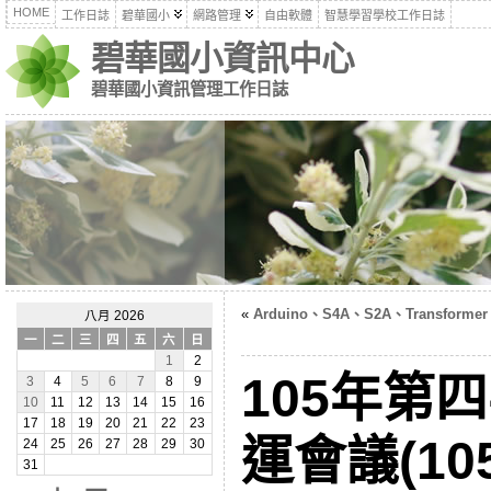
HOME
工作日誌
碧華國小
網路管理
自由軟體
智慧學習學校工作日誌
碧華國小資訊中心
碧華國小資訊管理工作日誌
«
Arduino、S4A、S2A、Transformer
八月 2026
一
二
三
四
五
六
日
1
2
105年第
3
4
5
6
7
8
9
10
11
12
13
14
15
16
17
18
19
20
21
22
23
運會議(105
24
25
26
27
28
29
30
31