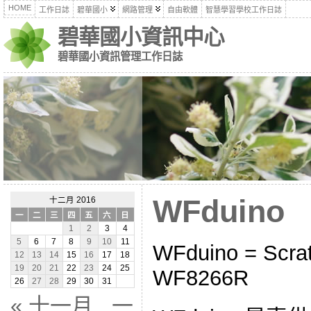
HOME
工作日誌
碧華國小
網路管理
自由軟體
智慧學習學校工作日誌
碧華國小資訊中心
碧華國小資訊管理工作日誌
WFduino
十二月 2016
一
二
三
四
五
六
日
1
2
3
4
5
6
7
8
9
10
11
WFduino = Scrat
12
13
14
15
16
17
18
19
20
21
22
23
24
25
WF8266R
26
27
28
29
30
31
« 十一月
一