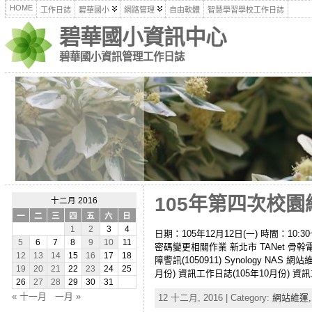
HOME
工作日誌
碧華國小
網路管理
自由軟體
智慧學習學校工作日誌
碧華國小資訊中心
碧華國小資訊管理工作日誌
105年第四次校園網
十二月 2016
一
二
三
四
五
六
日
1
2
3
4
日期：105年12月12日(一) 時間：10
5
6
7
8
9
10
11
密碼變更相關作業 新北市 TANet 骨幹電路升級
12
13
14
15
16
17
18
障警訊(1050911) Synology NAS 
19
20
21
22
23
24
25
月份) 資訊工作日誌(105年10月份) 資訊工
26
27
28
29
30
31
« 十一月
一月 »
12 十二月, 2016 | Category:
網站維運