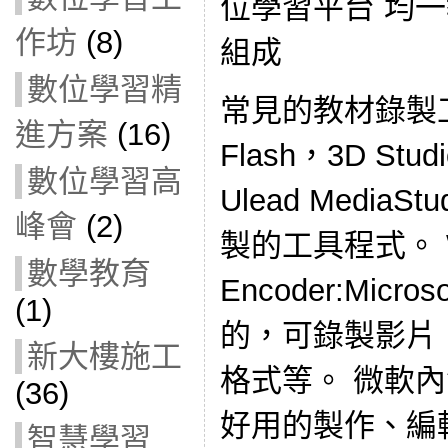
位學習平台 均
作坊
(8)
組成
數位學習精
常見的教材錄製工具
進方案
(16)
Flash，3D Stud
數位學習高
Ulead MediaS
峰會
(2)
製的工具程式。 Wi
數學教育
Encoder:Mic
(1)
的，可錄製影片
新大樓施工
格式等。 微軟內含的
(36)
好用的製作、編輯
智慧學習