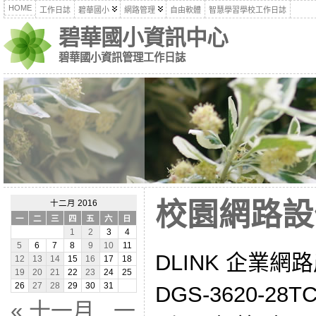
HOME
工作日誌
碧華國小
網路管理
自由軟體
智慧學習學校工作日誌
碧華國小資訊中心
碧華國小資訊管理工作日誌
校園網路設備(
十二月 2016
一
二
三
四
五
六
日
1
2
3
4
5
6
7
8
9
10
11
DLINK 企業網路產
12
13
14
15
16
17
18
19
20
21
22
23
24
25
26
27
28
29
30
31
DGS-3620-28TC
« 十一月
一