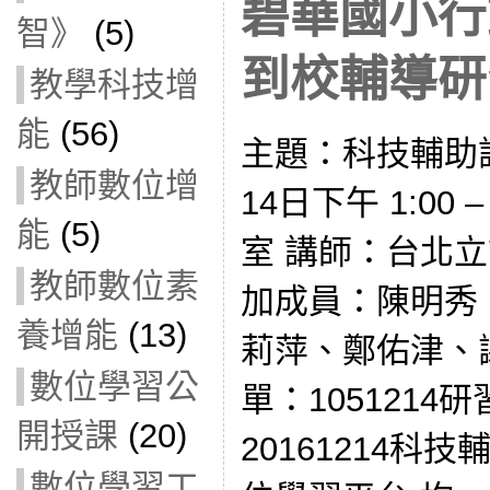
碧華國小行
智》
(5)
到校輔導研習(
教學科技增
能
(56)
主題：科技輔助評
教師數位增
14日下午 1:00 
能
(5)
室 講師：台北
教師數位素
加成員：陳明秀
養增能
(13)
莉萍、鄭佑津、
數位學習公
單：1051214
開授課
(20)
20161214科
數位學習工