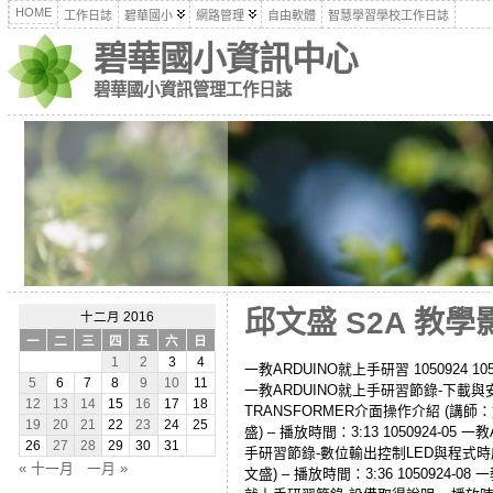
HOME
工作日誌
碧華國小
網路管理
自由軟體
智慧學習學校工作日誌
碧華國小資訊中心
碧華國小資訊管理工作日誌
邱文盛 S2A 教學
十二月 2016
一
二
三
四
五
六
日
1
2
3
4
一教ARDUINO就上手研習 1050924 1
5
6
7
8
9
10
11
一教ARDUINO就上手研習節錄-下載與安裝S
12
13
14
15
16
17
18
TRANSFORMER介面操作介紹 (講師：文
19
20
21
22
23
24
25
盛) – 播放時間：3:13 1050924-0
26
27
28
29
30
31
手研習節錄-數位輸出控制LED與程式時序 (
« 十一月
一月 »
文盛) – 播放時間：3:36 1050924-0