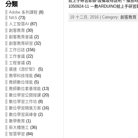
就上手研習節錄-設備取得說明 – 播放時間：1
分類
1050924-11 一教ARDUINO就上手
Adobe 系列課程
(8)
19 十二月, 2016 | Category:
創客教育
NAS
(73)
人工智慧AI
(87)
創客教育
(30)
創客教育會議
(2)
創客教育研習
(32)
工作日誌
(156)
工作會議
(22)
工程會議
(2)
廣達《游於智》
(5)
教學科技增能
(56)
教師數位增能
(5)
教師數位素養增能
(13)
數位學習公開授課
(20)
數位學習工作坊
(8)
數位學習精進方案
(16)
數位學習高峰會
(2)
數學教育
(1)
新大樓施工
(36)
智慧學習
(84)