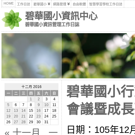
HOME
工作日誌
碧華國小
網路管理
自由軟體
智慧學習學校工作日誌
碧華國小資訊中心
碧華國小資訊管理工作日誌
碧華國小行
十二月 2016
一
二
三
四
五
六
日
1
2
3
4
會議暨成長研習
5
6
7
8
9
10
11
12
13
14
15
16
17
18
19
20
21
22
23
24
25
26
27
28
29
30
31
日期：105年12月2
« 十一月
一