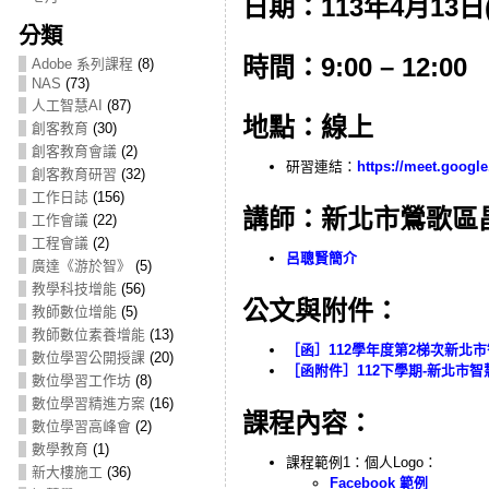
日期：113年4月13日
分類
時間：9:00 – 12:00
Adobe 系列課程
(8)
NAS
(73)
人工智慧AI
(87)
地點：線上
創客教育
(30)
創客教育會議
(2)
研習連結：
https://meet.google
創客教育研習
(32)
工作日誌
(156)
講師：新北市鶯歌區
工作會議
(22)
工程會議
(2)
呂聰賢簡介
廣達《游於智》
(5)
教學科技增能
(56)
公文與附件：
教師數位增能
(5)
教師數位素養增能
(13)
［函］112學年度第2梯次新北市
數位學習公開授課
(20)
［函附件］112下學期-新北市
數位學習工作坊
(8)
數位學習精進方案
(16)
課程內容：
數位學習高峰會
(2)
數學教育
(1)
課程範例1：個人Logo：
新大樓施工
(36)
Facebook 範例