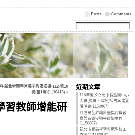
Posts
Comments
近期文章
-新北智慧學習種子教師認證-112-第10
梯(第1場)(1130413)
»
115年度公立高中職暨國中小
大屏(觸屏、雷板)採購案建置
慧學習教師增能研
說明會(1150807)
資通安全維護計畫撰寫與教
育體系資安通報應變處理
(1150807)
新北市智慧學習典範學校工
作會議(1150819)