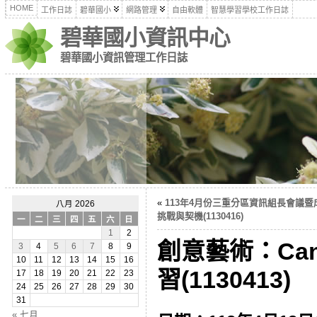
HOME
工作日誌
碧華國小
網路管理
自由軟體
智慧學習學校工作日誌
碧華國小資訊中心
碧華國小資訊管理工作日誌
«
113年4月份三重分區資訊組長會議暨
八月 2026
挑戰與契機(1130416)
一
二
三
四
五
六
日
1
2
創意藝術：Ca
3
4
5
6
7
8
9
10
11
12
13
14
15
16
習(1130413)
17
18
19
20
21
22
23
24
25
26
27
28
29
30
31
« 七月