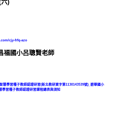
(六)
.com/cjy-frfq-azo
昌福國小呂聰賢老師
智慧學習種子教師認證研習(新北教研資字第1130143539號)_碧華國小
智慧學習種子教師認證研習課程總表與須知