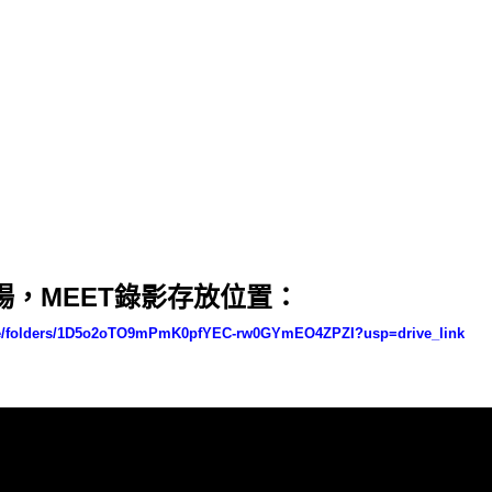
五場，MEET錄影存放位置：
rive/folders/1D5o2oTO9mPmK0pfYEC-rw0GYmEO4ZPZI?usp=drive_link