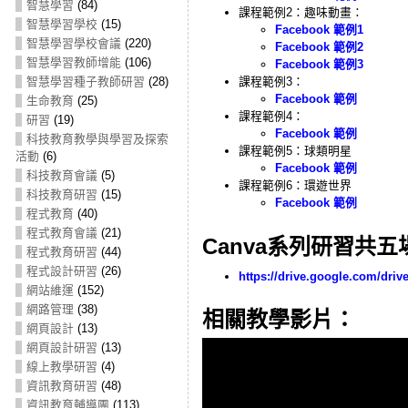
智慧學習
(84)
課程範例2：趣味動畫：
智慧學習學校
(15)
Facebook 範例1
智慧學習學校會議
(220)
Facebook 範例2
智慧學習教師增能
(106)
Facebook 範例3
智慧學習種子教師研習
(28)
課程範例3：
Facebook 範例
生命教育
(25)
課程範例4：
研習
(19)
Facebook 範例
科技教育教學與學習及探索
課程範例5：球類明星
活動
(6)
Facebook 範例
科技教育會議
(5)
課程範例6：環遊世界
科技教育研習
(15)
Facebook 範例
程式教育
(40)
程式教育會議
(21)
Canva系列研習共
程式教育研習
(44)
程式設計研習
(26)
https://drive.google.com/d
網站維運
(152)
網路管理
(38)
相關教學影片：
網頁設計
(13)
網頁設計研習
(13)
線上教學研習
(4)
資訊教育研習
(48)
資訊教育輔導團
(113)