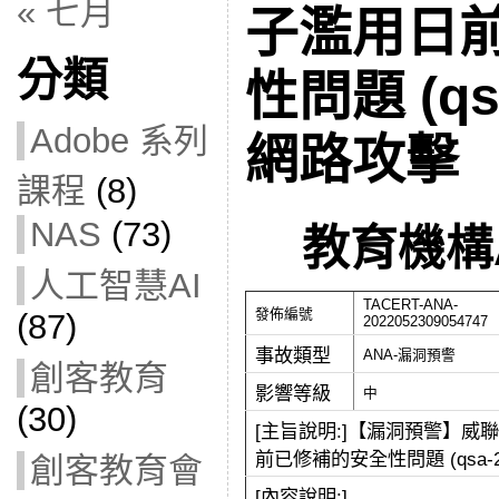
« 七月
子濫用日
分類
性問題 (qs
Adobe 系列
網路攻擊
課程
(8)
NAS
(73)
教育機構
人工智慧AI
TACERT-ANA-
發佈編號
(87)
2022052309054747
事故類型
ANA-漏洞預警
創客教育
影響等級
中
(30)
[主旨說明:]【漏洞預警】威
前已修補的安全性問題 (qsa-2
創客教育會
[內容說明:]