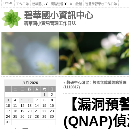
HOME
工作日誌
碧華國小
網路管理
自由軟體
智慧學習學校工作日誌
碧華國小資訊中心
碧華國小資訊管理工作日誌
«
教研中心研習：校園無障礙網站管理
八月 2026
(1110817)
一
二
三
四
五
六
日
1
2
【漏洞預
3
4
5
6
7
8
9
10
11
12
13
14
15
16
17
18
19
20
21
22
23
(QNAP
24
25
26
27
28
29
30
31